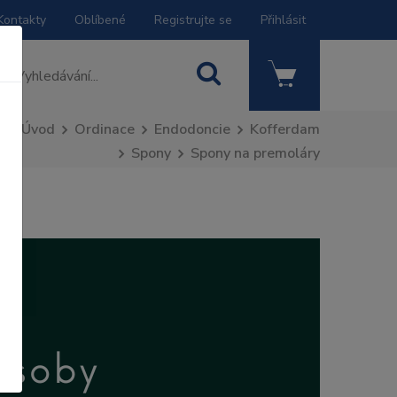
Kontakty
Oblíbené
Registrujte se
Přihlásit
Úvod
Ordinace
Endodoncie
Kofferdam
Spony
Spony na premoláry