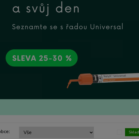
obce:
Skla