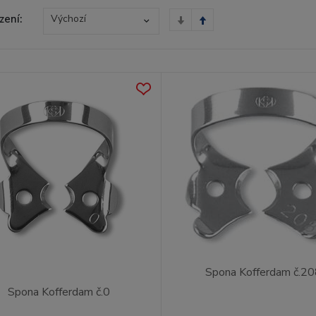
zení:
Výchozí
Spona Kofferdam č.2
Spona Kofferdam č.0