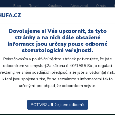
Blog
Travel
Katalogy
Absolventi
O nás
HUFA.CZ
ORATOŘ
AKČNÍ LETÁKY
VZDĚLÁVÁNÍ
Dovolujeme si Vás upozornit, že tyto
áry
stránky a na nich dále obsažené
informace jsou určeny pouze odborné
stomatologické veřejnosti.
Pokračováním v používání těchto stránek potvrzujete, že jste
odborníkem ve smyslu §2a zákona č. 40/1995 Sb., o regulaci
reklamy, ve znění pozdějších předpisů, a že jste si vědom(a) rizik,
která jsou spojena s tím, že se seznámíte s informacemi takto
určenými pro případ, že odborníkem nejste.
POTVRZUJI, že jsem odborník