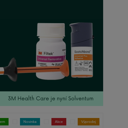
dem
Novinka
Akce
Výprodej