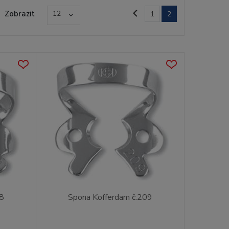
Zobrazit
12
1
2
08
Spona Kofferdam č.209