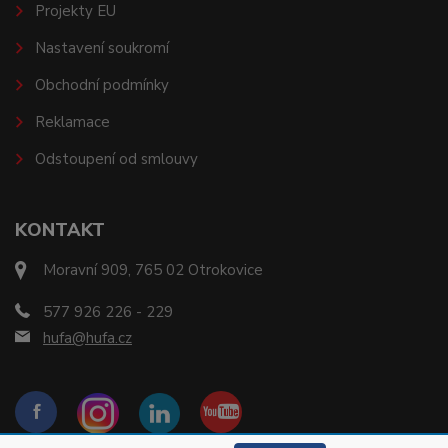
Projekty EU
Nastavení soukromí
Obchodní podmínky
Reklamace
Odstoupení od smlouvy
KONTAKT
Moravní 909, 765 02 Otrokovice
577 926 226 - 229
hufa@hufa.cz