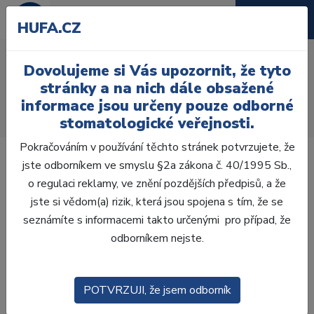
HUFA.CZ
Plotýnkový vosk růžový
Dovolujeme si Vás upozornit, že tyto
500g 1,5mm
stránky a na nich dále obsažené
informace jsou určeny pouze odborné
Úvod
Laboratoř
Vosková modelace
Fóliové vosky
stomatologické veřejnosti.
Cervikalni vosk MENSA fialovy 60g
Pokračováním v používání těchto stránek potvrzujete, že
jste odborníkem ve smyslu §2a zákona č. 40/1995 Sb.,
o regulaci reklamy, ve znění pozdějších předpisů, a že
jste si vědom(a) rizik, která jsou spojena s tím, že se
seznámíte s informacemi takto určenými pro případ, že
odborníkem nejste.
POTVRZUJI, že jsem odborník