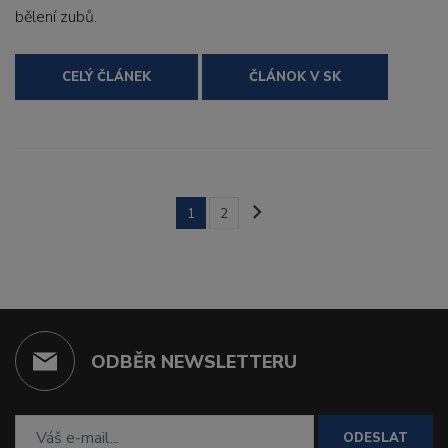
bělení zubů.
CELÝ ČLÁNEK
ČLÁNOK V SK
1
2
ODBĚR NEWSLETTERU
ODESLAT