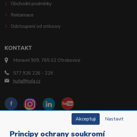
Obchodní podmínky
Reklamace
Odstoupení od smlouvy
KONTAKT
Moravní 909, 765 02 Otrokovice
577 926 226 - 229
hufa@hufa.cz
Akceptuji
Nastavit
Principy ochrany soukromí