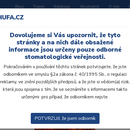
Blog
Travel
Katalogy
Absolventi
O nás
HUFA.CZ
ORATOŘ
AKČNÍ LETÁKY
VZDĚLÁVÁNÍ
Dovolujeme si Vás upozornit, že tyto
stránky a na nich dále obsažené
informace jsou určeny pouze odborné
stomatologické veřejnosti.
Pokračováním v používání těchto stránek potvrzujete, že jste
odborníkem ve smyslu §2a zákona č. 40/1995 Sb., o regulaci
reklamy, ve znění pozdějších předpisů, a že jste si vědom(a) rizik,
která jsou spojena s tím, že se seznámíte s informacemi takto
určenými pro případ, že odborníkem nejste.
POTVRZUJI, že jsem odborník