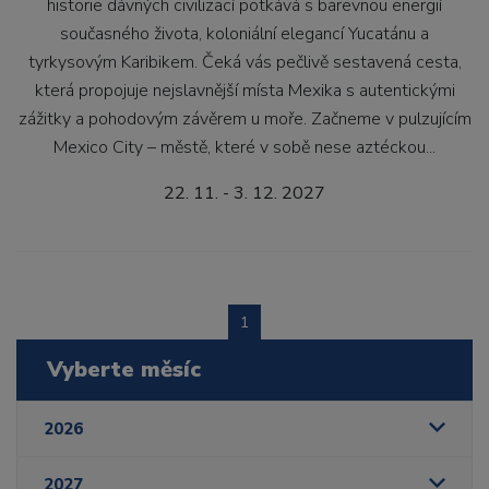
historie dávných civilizací potkává s barevnou energií
současného života, koloniální elegancí Yucatánu a
tyrkysovým Karibikem. Čeká vás pečlivě sestavená cesta,
která propojuje nejslavnější místa Mexika s autentickými
zážitky a pohodovým závěrem u moře. Začneme v pulzujícím
Mexico City – městě, které v sobě nese aztéckou...
22. 11. - 3. 12. 2027
1
Vyberte měsíc
2026
2027