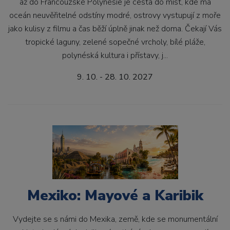
až do Francouzské Polynésie je cesta do míst, kde má
oceán neuvěřitelné odstíny modré, ostrovy vystupují z moře
jako kulisy z filmu a čas běží úplně jinak než doma. Čekají Vás
tropické laguny, zelené sopečné vrcholy, bílé pláže,
polynéská kultura i přístavy, j...
9. 10. - 28. 10. 2027
Mexiko: Mayové a Karibik
Vydejte se s námi do Mexika, země, kde se monumentální