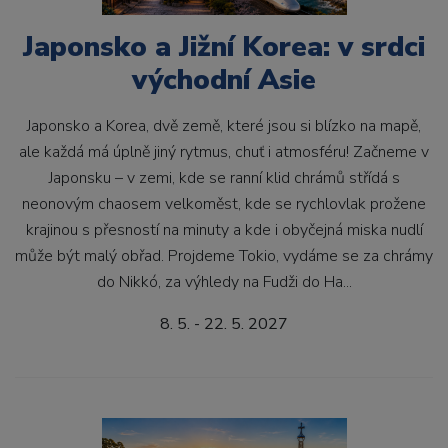
Japonsko a Jižní Korea: v srdci
východní Asie
Japonsko a Korea, dvě země, které jsou si blízko na mapě,
ale každá má úplně jiný rytmus, chuť i atmosféru! Začneme v
Japonsku – v zemi, kde se ranní klid chrámů střídá s
neonovým chaosem velkoměst, kde se rychlovlak prožene
krajinou s přesností na minuty a kde i obyčejná miska nudlí
může být malý obřad. Projdeme Tokio, vydáme se za chrámy
do Nikkó, za výhledy na Fudži do Ha...
8. 5. - 22. 5. 2027