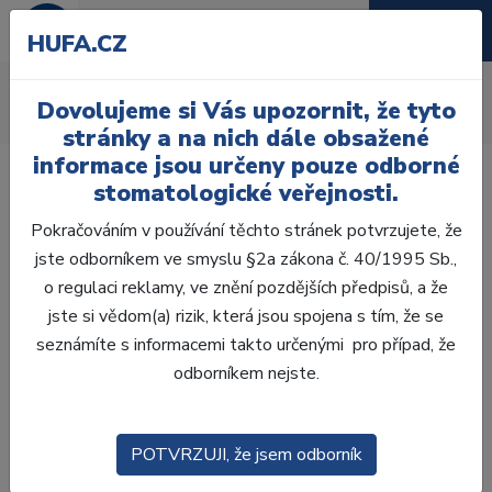
HUFA.CZ
Reklamace
Dovolujeme si Vás upozornit, že tyto
Úvod
Reklamace
stránky a na nich dále obsažené
informace jsou určeny pouze odborné
stomatologické veřejnosti.
Pokračováním v používání těchto stránek potvrzujete, že
V případě, že zboží, které jste od nás obdrželi, je poškozené
jste odborníkem ve smyslu §2a zákona č. 40/1995 Sb.,
či nefunkční, okamžitě nás prosím kontaktujte na:
o regulaci reklamy, ve znění pozdějších předpisů, a že
e-mailové adrese:hufa@hufa.cz
jste si vědom(a) rizik, která jsou spojena s tím, že se
pevné adrese:
seznámíte s informacemi takto určenými pro případ, že
Hu-Fa Dental a.s.
odborníkem nejste.
Moravní 909
Otrokovice 765 02
telefonicky: 577 926 226 -228
POTVRZUJI, že jsem odborník
POZOR! Pokud je balík viditelně poškozen nebo je-li