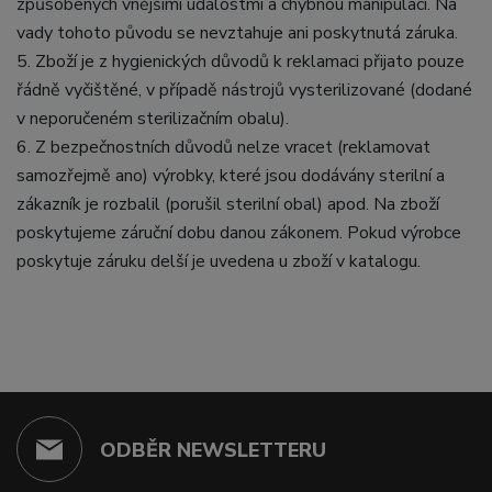
způsobených vnějšími událostmi a chybnou manipulací. Na
vady tohoto původu se nevztahuje ani poskytnutá záruka.
5. Zboží je z hygienických důvodů k reklamaci přijato pouze
řádně vyčištěné, v případě nástrojů vysterilizované (dodané
v neporučeném sterilizačním obalu).
6. Z bezpečnostních důvodů nelze vracet (reklamovat
samozřejmě ano) výrobky, které jsou dodávány sterilní a
zákazník je rozbalil (porušil sterilní obal) apod. Na zboží
poskytujeme záruční dobu danou zákonem. Pokud výrobce
poskytuje záruku delší je uvedena u zboží v katalogu.
ODBĚR NEWSLETTERU