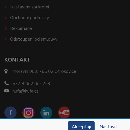
Nastavení soukromí
Obchodní podmínky
Reklamace
Odstoupení od smlouvy
KONTAKT
Moravní 909, 765 02 Otrokovice
577 926 226 - 229
hufa@hufa.cz
Akceptuji
Nastavit