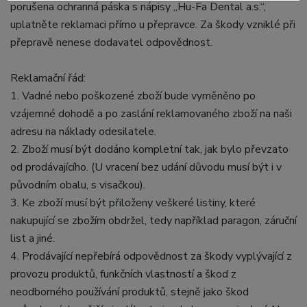
porušena ochranná páska s nápisy „Hu-Fa Dental a.s.“,
uplatněte reklamaci přímo u přepravce. Za škody vzniklé při
přepravě nenese dodavatel odpovědnost.
Reklamační řád:
1. Vadné nebo poškozené zboží bude vyměněno po
vzájemné dohodě a po zaslání reklamovaného zboží na naši
adresu na náklady odesilatele.
2. Zboží musí být dodáno kompletní tak, jak bylo převzato
od prodávajícího. (U vracení bez udání důvodu musí být i v
původním obalu, s visačkou).
3. Ke zboží musí být přiloženy veškeré listiny, které
nakupující se zbožím obdržel, tedy například paragon, záruční
list a jiné.
4. Prodávající nepřebírá odpovědnost za škody vyplývající z
provozu produktů, funkčních vlastností a škod z
neodborného používání produktů, stejně jako škod