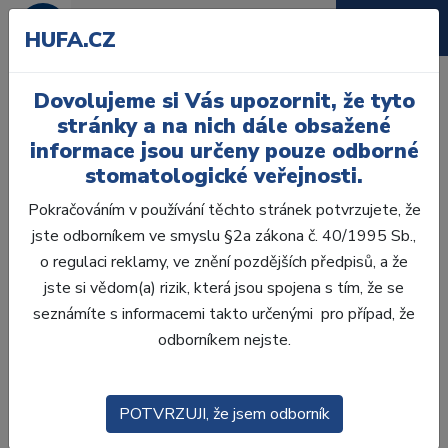
HUFA.CZ
Uložit nastavení
Zpět
Dovolujeme si Vás upozornit, že tyto
Nastavení soukromí
stránky a na nich dále obsažené
informace jsou určeny pouze odborné
Změny nastavení se projeví pouze pro prohlížeč a
stomatologické veřejnosti.
zařízení, které právě používáte.
Pokračováním v používání těchto stránek potvrzujete, že
Vyžadováno
- Cookies nezbytné pro fungování webu
jste odborníkem ve smyslu §2a zákona č. 40/1995 Sb.,
Umožnuje základní funkcionalitu webu jako jeho
o regulaci reklamy, ve znění pozdějších předpisů, a že
procházení nebo přihlašování uživatelů
jste si vědom(a) rizik, která jsou spojena s tím, že se
seznámíte s informacemi takto určenými pro případ, že
Analytické cookies
odborníkem nejste.
Umožnuje nám vylepšit naše stránky podle toho, jak je
používáte.
POTVRZUJI, že jsem odborník