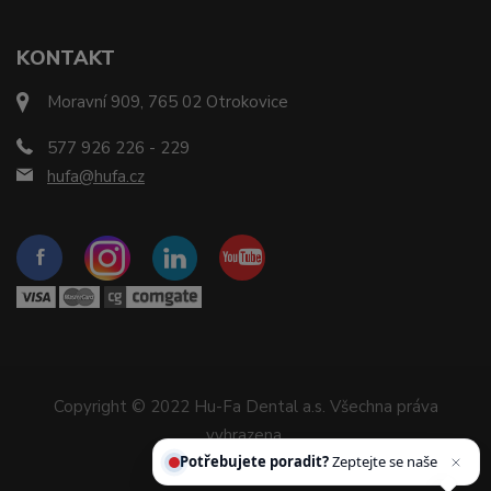
KONTAKT
Moravní 909, 765 02 Otrokovice
577 926 226 - 229
hufa@hufa.cz
Copyright © 2022 Hu-Fa Dental a.s. Všechna práva
vyhrazena.
Potřebujete poradit?
Zeptejte se našeho as