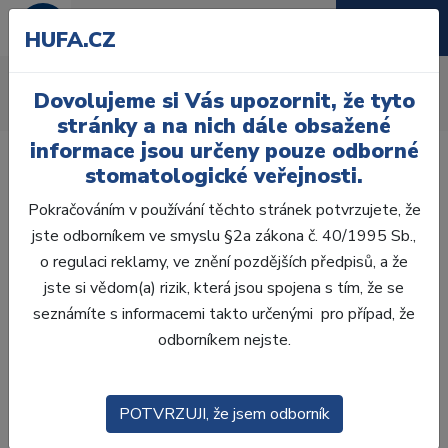
HUFA.CZ
Akční letáky
Dovolujeme si Vás upozornit, že tyto
Úvod
Akční letáky
stránky a na nich dále obsažené
informace jsou určeny pouze odborné
stomatologické veřejnosti.
Pokračováním v používání těchto stránek potvrzujete, že
jste odborníkem ve smyslu §2a zákona č. 40/1995 Sb.,
o regulaci reklamy, ve znění pozdějších předpisů, a že
jste si vědom(a) rizik, která jsou spojena s tím, že se
seznámíte s informacemi takto určenými pro případ, že
odborníkem nejste.
POTVRZUJI, že jsem odborník