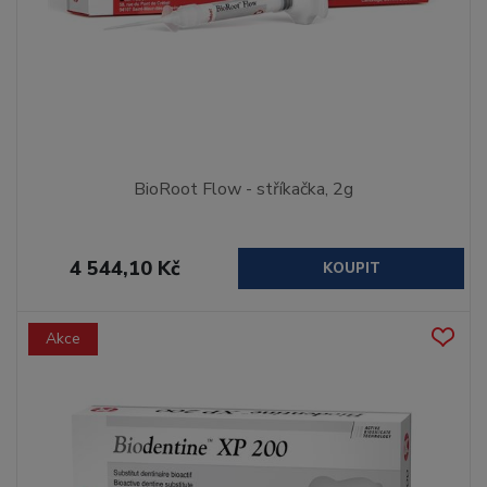
BioRoot Flow - stříkačka, 2g
4 544,10 Kč
KOUPIT
Akce