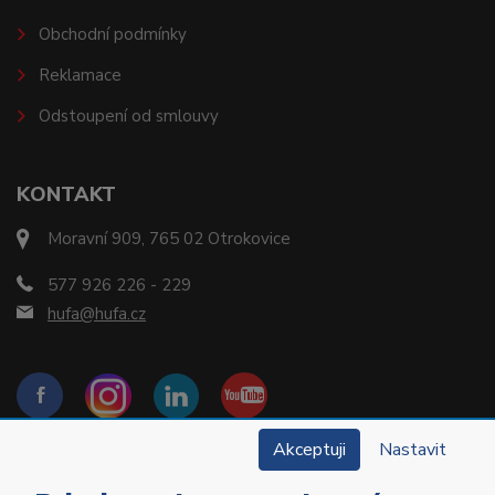
Obchodní podmínky
Reklamace
Odstoupení od smlouvy
KONTAKT
Moravní 909, 765 02 Otrokovice
577 926 226 - 229
hufa@hufa.cz
Akceptuji
Nastavit