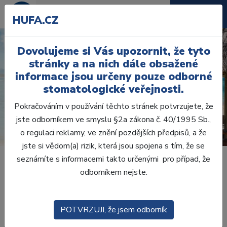
HUFA.CZ
Dovolujeme si Vás upozornit, že tyto
stránky a na nich dále obsažené
POZNEJTE SVĚT NEJEN
informace jsou určeny pouze odborné
NA OBRÁZKU
stomatologické veřejnosti.
Vydejte se s námi za obzory všedních dní
Pokračováním v používání těchto stránek potvrzujete, že
ZÁJEZDY
EKVÁDOR & GALAPÁGY – V ŘÍŠI OHNĚ A OCEÁNU
jste odborníkem ve smyslu §2a zákona č. 40/1995 Sb.,
o regulaci reklamy, ve znění pozdějších předpisů, a že
jste si vědom(a) rizik, která jsou spojena s tím, že se
seznámíte s informacemi takto určenými pro případ, že
odborníkem nejste.
POTVRZUJI, že jsem odborník