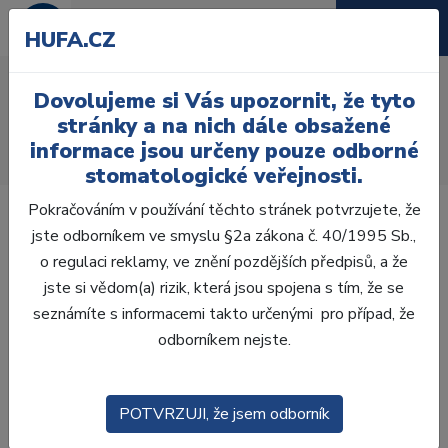
HUFA.CZ
Endostar E3 Azure Basic
Dovolujeme si Vás upozornit, že tyto
Úvod
Ordinace
Endodoncie
Endo nástroje
stránky a na nich dále obsažené
Kořenové nástroje
Ostatní kořenové nástroje
informace jsou určeny pouze odborné
Endostar E3 Azure Basic Kit 25mm, 3ks
stomatologické veřejnosti.
Pokračováním v používání těchto stránek potvrzujete, že
jste odborníkem ve smyslu §2a zákona č. 40/1995 Sb.,
o regulaci reklamy, ve znění pozdějších předpisů, a že
jste si vědom(a) rizik, která jsou spojena s tím, že se
DOPORUČUJEME
seznámíte s informacemi takto určenými pro případ, že
odborníkem nejste.
POTVRZUJI, že jsem odborník