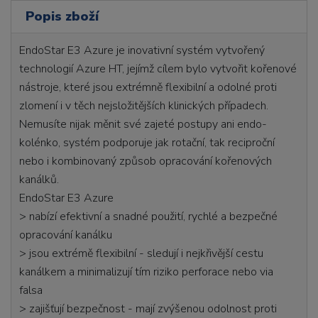
Popis zboží
EndoStar E3 Azure je inovativní systém vytvořený
technologií Azure HT, jejímž cílem bylo vytvořit kořenové
nástroje, které jsou extrémně flexibilní a odolné proti
zlomení i v těch nejsložitějších klinických případech.
Nemusíte nijak měnit své zajeté postupy ani endo-
kolénko, systém podporuje jak rotační, tak reciproční
nebo i kombinovaný způsob opracování kořenových
kanálků.
EndoStar E3 Azure
> nabízí efektivní a snadné použití, rychlé a bezpečné
opracování kanálku
> jsou extrémě flexibilní - sledují i nejkřivější cestu
kanálkem a minimalizují tím riziko perforace nebo via
falsa
> zajišťují bezpečnost - mají zvýšenou odolnost proti