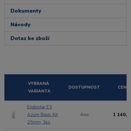
Dokumenty
Návody
Dotaz ke zboží
VYBRANÁ
DOSTUPNOST
CENA
VARIANTA
Endostar E3
Azure Basic Kit
Ano
1 140,0
25mm, 3ks