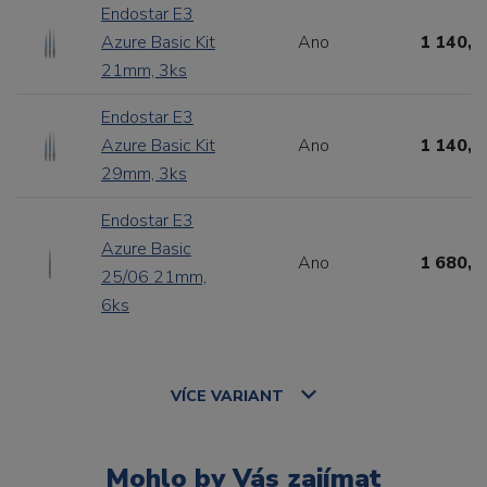
Endostar E3
Azure Basic Kit
Ano
1 140,0
21mm, 3ks
Endostar E3
Azure Basic Kit
Ano
1 140,0
29mm, 3ks
Endostar E3
Azure Basic
Ano
1 680,0
25/06 21mm,
6ks
VÍCE
VARIANT
Mohlo by Vás zajímat