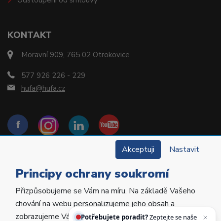
Odstoupení od smlouvy
KONTAKT
Moravní 909, 765 02 Otrokovice
577 926 226 - 229
hufa@hufa.cz
Akceptuji
Nastavit
Principy ochrany soukromí
Přizpůsobujeme se Vám na míru. Na základě Vašeho
Copyright © 2022 Hu-Fa Dental a.s. Všechna práva
chování na webu personalizujeme jeho obsah a
vyhrazena.
Potřebujete poradit?
Zeptejte se našeho
zobrazujeme Vám relevantní nabídky a produkty.
asistenta H