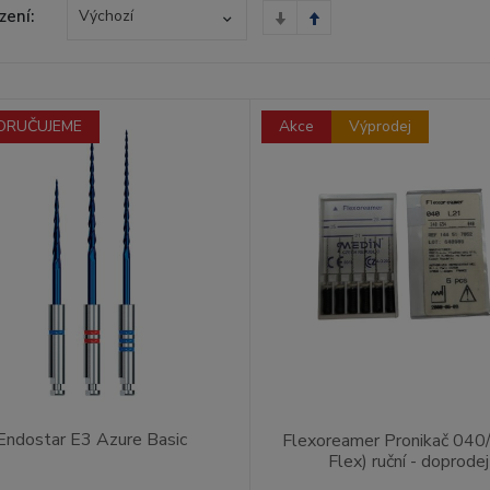
zení:
Výchozí
ORUČUJEME
Akce
Výprodej
Endostar E3 Azure Basic
Flexoreamer Pronikač 040
Flex) ruční - doprodej