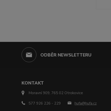
ODBĚR NEWSLETTERU
KONTAKT
Moravní 909, 765 02 Otrokovice
577 926 226 - 229
hufa@hufa.cz