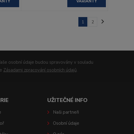
ANTY
VARIANTY
1
2
aše osobní údaje budou spravovány v souladu
se
Zásadami zpracování osobních údajů
.
RIE
UŽITEČNÉ INFO
e
Naši partneři
oř
Osobní údaje