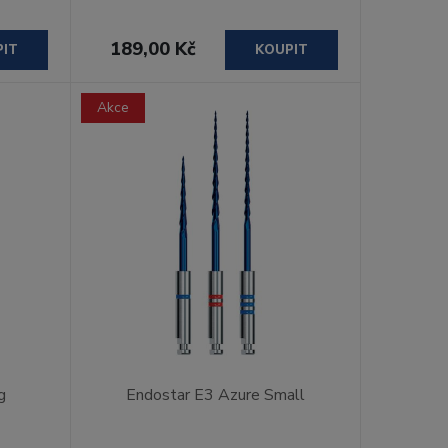
189,00 Kč
PIT
KOUPIT
Akce
g
Endostar E3 Azure Small