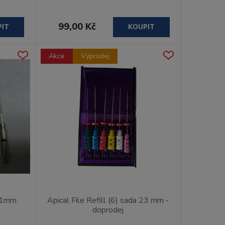
99,00 Kč
PIT
KOUPIT
Akce
Výprodej
/21mm
Apical File Refill (6) sada 23 mm -
doprodej