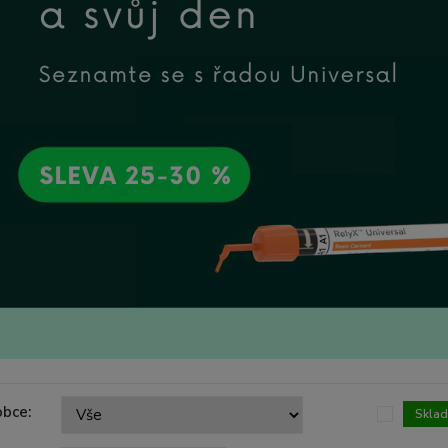
obce:
Skla