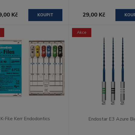
9,00 Kč
29,00 Kč
KOUPIT
KOU
Akce
K-File Kerr Endodontics
Endostar E3 Azure Bi