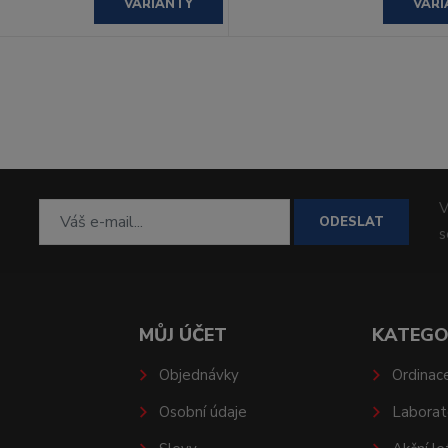
VARIANTY
VARI
V
ODESLAT
MŮJ ÚČET
KATEGO
Objednávky
Ordinac
Osobní údaje
Laborat