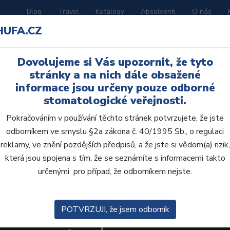
Blog
Travel
Katalogy
Absolventi
O nás
HUFA.CZ
ORATOŘ
AKČNÍ LETÁKY
VZDĚLÁVÁNÍ
Dovolujeme si Vás upozornit, že tyto
stránky a na nich dále obsažené
informace jsou určeny pouze odborné
stomatologické veřejnosti.
Pokračováním v používání těchto stránek potvrzujete, že jste
odborníkem ve smyslu §2a zákona č. 40/1995 Sb., o regulaci
reklamy, ve znění pozdějších předpisů, a že jste si vědom(a) rizik,
která jsou spojena s tím, že se seznámíte s informacemi takto
určenými pro případ, že odborníkem nejste.
POTVRZUJI, že jsem odborník