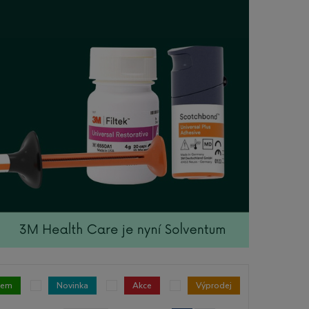
dem
Novinka
Akce
Výprodej