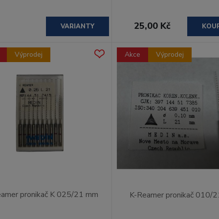
25,00 Kč
VARIANTY
KOU
Výprodej
Akce
Výprodej
amer pronikač K 025/21 mm
K-Reamer pronikač 010