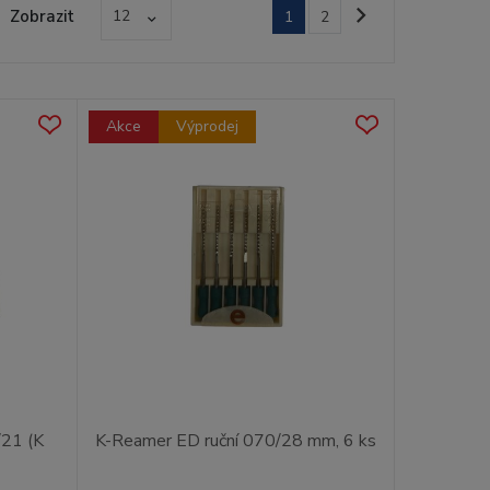
Zobrazit
12
1
2
Akce
Výprodej
/21 (K
K-Reamer ED ruční 070/28 mm, 6 ks