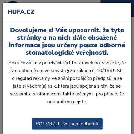
HUFA.CZ
Osvětlení
Dovolujeme si Vás upozornit, že tyto
Úvod
Laboratoř
Zhotovení modelů
Přístroje
stránky a na nich dále obsažené
Osvětlení
informace jsou určeny pouze odborné
stomatologické veřejnosti.
Pokračováním v používání těchto stránek potvrzujete, že
jste odborníkem ve smyslu §2a zákona č. 40/1995 Sb.,
o regulaci reklamy, ve znění pozdějších předpisů, a že
Laboratoř
jste si vědom(a) rizik, která jsou spojena s tím, že se
seznámíte s informacemi takto určenými pro případ, že
ZHOTOVENÍ MODELŮ
odborníkem nejste.
SÁDRY
POTVRZUJI, že jsem odborník
ÚPRAVA SÁDROVÝCH MODELŮ