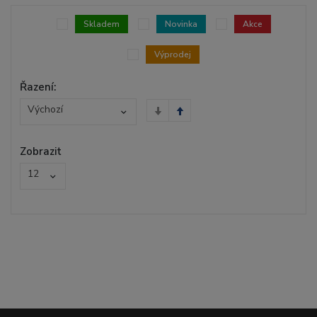
Skladem
Novinka
Akce
Výprodej
Řazení:
Výchozí
Zobrazit
12