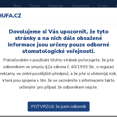
Blog
Travel
Katalogy
Absolventi
O nás
HUFA.CZ
ORATOŘ
AKČNÍ LETÁKY
VZDĚLÁVÁNÍ
Dovolujeme si Vás upozornit, že tyto
stránky a na nich dále obsažené
informace jsou určeny pouze odborné
stomatologické veřejnosti.
Pokračováním v používání těchto stránek potvrzujete, že jste
odborníkem ve smyslu §2a zákona č. 40/1995 Sb., o regulaci
reklamy, ve znění pozdějších předpisů, a že jste si vědom(a) rizik,
Skla
která jsou spojena s tím, že se seznámíte s informacemi takto
zení:
Výchozí
určenými pro případ, že odborníkem nejste.
POTVRZUJI, že jsem odborník