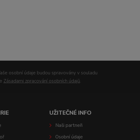
aše osobní údaje budou spravovány v souladu
se
Zásadami zpracování osobních údajů
.
RIE
UŽITEČNÉ INFO
e
Naši partneři
oř
Osobní údaje