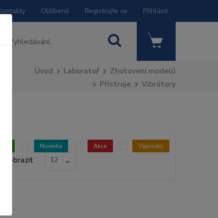
Kontakty
Oblíbené
Registrujte se
Přihlásit
Úvod
Laboratoř
Zhotovení modelů
Přístroje
Vibrátory
dem
Novinka
Akce
Výprodej
Zobrazit
12