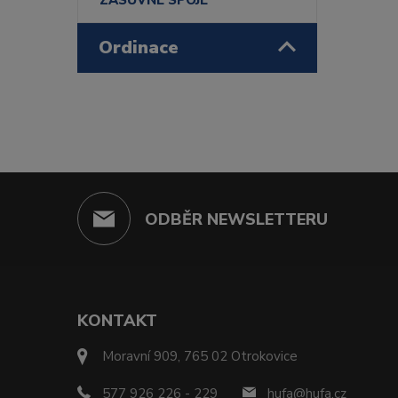
ZÁSUVNÉ SPOJE
Ordinace
ODBĚR NEWSLETTERU
KONTAKT
Moravní 909, 765 02 Otrokovice
577 926 226 - 229
hufa@hufa.cz