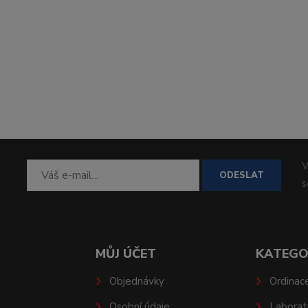
V
ODESLAT
MŮJ ÚČET
KATEGO
Objednávky
Ordinac
Osobní údaje
Laborat