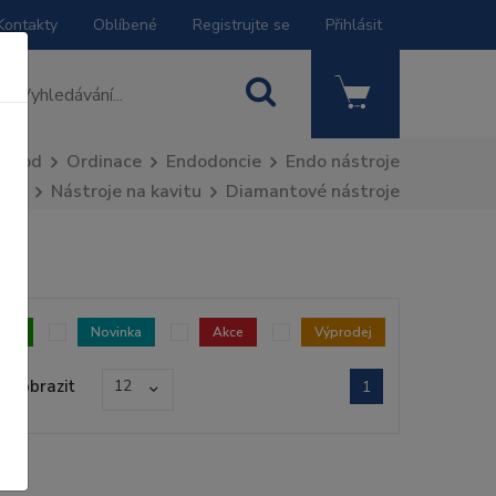
Kontakty
Oblíbené
Registrujte se
Přihlásit
Úvod
Ordinace
Endodoncie
Endo nástroje
Nástroje na kavitu
Diamantové nástroje
dem
Novinka
Akce
Výprodej
Zobrazit
12
1