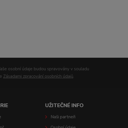
aše osobní údaje budou spravovány v souladu
se
Zásadami zpracování osobních údajů
.
RIE
UŽITEČNÉ INFO
e
Naši partneři
oř
Osobní údaje