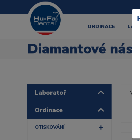
ORDINACE
LAB
Diamantové nást
Laboratoř
Výr
Řa
Ordinace
OTISKOVÁNÍ