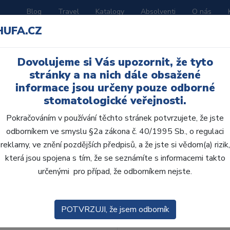
Blog
Travel
Katalogy
Absolventi
O nás
HUFA.CZ
ORATOŘ
AKČNÍ LETÁKY
VZDĚLÁVÁNÍ
Dovolujeme si Vás upozornit, že tyto
roje
stránky a na nich dále obsažené
informace jsou určeny pouze odborné
stomatologické veřejnosti.
Pokračováním v používání těchto stránek potvrzujete, že jste
odborníkem ve smyslu §2a zákona č. 40/1995 Sb., o regulaci
reklamy, ve znění pozdějších předpisů, a že jste si vědom(a) rizik,
obce:
Skla
která jsou spojena s tím, že se seznámíte s informacemi takto
určenými pro případ, že odborníkem nejste.
zení:
Výchozí
POTVRZUJI, že jsem odborník