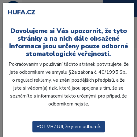
HUFA.CZ
Ochrana měkkých tkání
Dovolujeme si Vás upozornit, že tyto
Úvod
Ordinace
Ortodoncie
stránky a na nich dále obsažené
Ochrana měkkých tkání
informace jsou určeny pouze odborné
stomatologické veřejnosti.
Pokračováním v používání těchto stránek potvrzujete, že
jste odborníkem ve smyslu §2a zákona č. 40/1995 Sb.,
o regulaci reklamy, ve znění pozdějších předpisů, a že
Laboratoř
jste si vědom(a) rizik, která jsou spojena s tím, že se
seznámíte s informacemi takto určenými pro případ, že
Ordinace
odborníkem nejste.
OTISKOVÁNÍ
POTVRZUJI, že jsem odborník
VÝPLNĚ