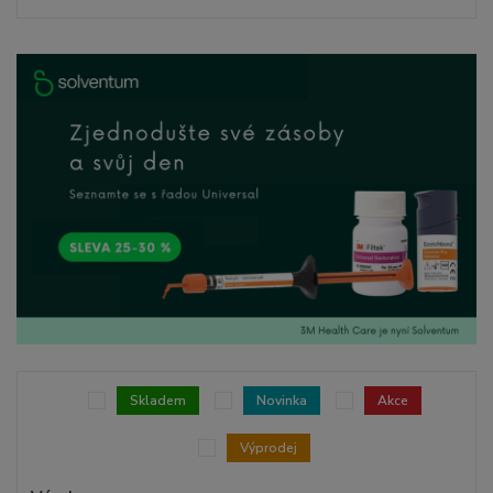
Skladem
Novinka
Akce
Výprodej