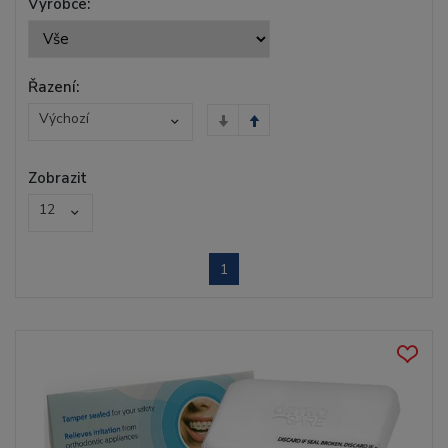
Výrobce:
Řazení:
Výchozí
Zobrazit
12
1