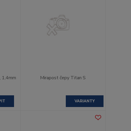
ů, 1,4mm
Mirapost čepy Titan S
PIT
VARIANTY