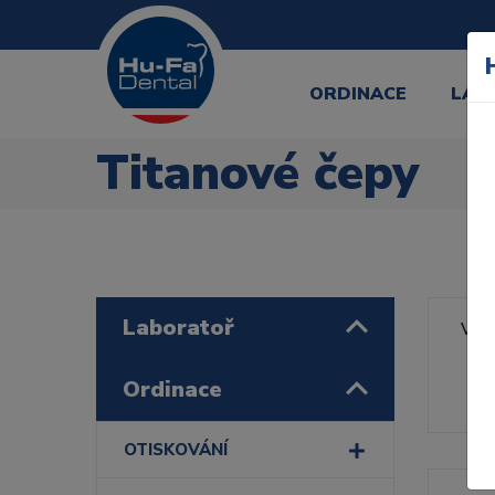
ORDINACE
LAB
Titanové čepy
Laboratoř
Výr
Řa
Ordinace
OTISKOVÁNÍ