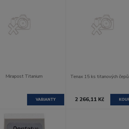
Mirapost Titanium
Tenax 15 ks titanových čep
2 266,11 Kč
VARIANTY
KOU