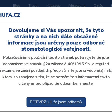
Blog
Travel
Katalogy
Absolventi
O nás
HUFA.CZ
ORATOŘ
AKČNÍ LETÁKY
VZDĚLÁVÁNÍ
Dovolujeme si Vás upozornit, že tyto
stránky a na nich dále obsažené
informace jsou určeny pouze odborné
stomatologické veřejnosti.
Pokračováním v používání těchto stránek potvrzujete, že jste
odborníkem ve smyslu §2a zákona č. 40/1995 Sb., o regulaci
reklamy, ve znění pozdějších předpisů, a že jste si vědom(a) rizik,
obce:
Skla
která jsou spojena s tím, že se seznámíte s informacemi takto
určenými pro případ, že odborníkem nejste.
zení:
Výchozí
POTVRZUJI, že jsem odborník