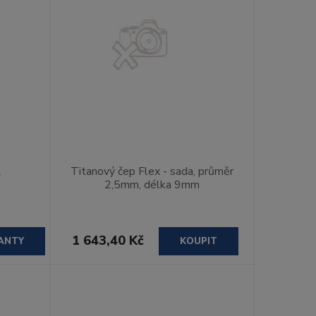
L
Titanový čep Flex - sada, průměr
2,5mm, délka 9mm
1 643,40 Kč
ANTY
KOUPIT