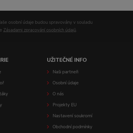
aše osobní údaje budou spravovány v souladu
se
Zásadami zpracování osobních údajů
.
RIE
UŽITEČNÉ INFO
e
Naši partneři
oř
Osobní údaje
táky
O nás
y
Projekty EU
Nastavení soukromí
Obchodní podmínky