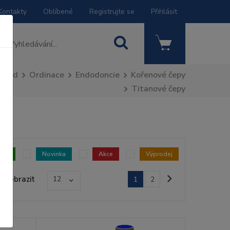
Kontakty
Oblíbené
Registrujte se
Přihlásit
Úvod
Ordinace
Endodoncie
Kořenové čepy
Titanové čepy
dem
Novinka
Akce
Výprodej
Zobrazit
12
1
2