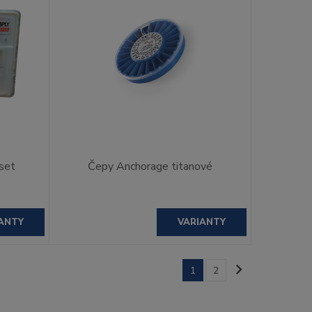
 set
Čepy Anchorage titanové
ANTY
VARIANTY
1
2