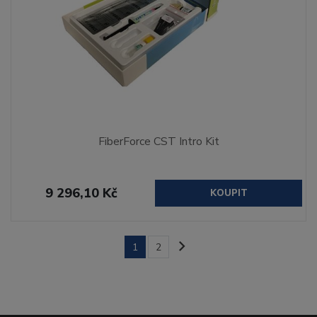
FiberForce CST Intro Kit
9 296,10 Kč
KOUPIT
1
2