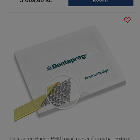
3 009,60 Kč
KOUPIT
Dentapreg Bridge PFM rovné pletené ekon.bal. 5x6cm