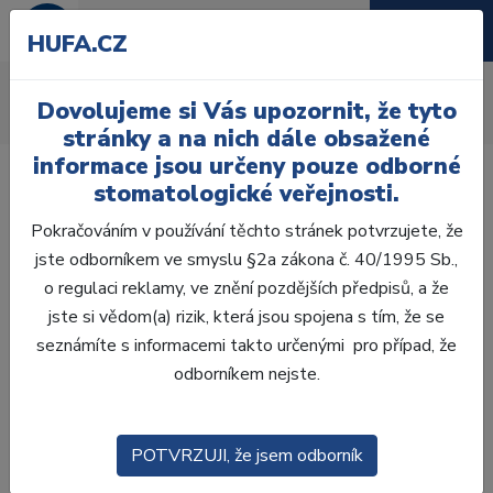
HUFA.CZ
Chirurgie
Dovolujeme si Vás upozornit, že tyto
Úvod
Ordinace
Anestezie
Chirurgie
stránky a na nich dále obsažené
informace jsou určeny pouze odborné
stomatologické veřejnosti.
Pokračováním v používání těchto stránek potvrzujete, že
jste odborníkem ve smyslu §2a zákona č. 40/1995 Sb.,
Laboratoř
o regulaci reklamy, ve znění pozdějších předpisů, a že
jste si vědom(a) rizik, která jsou spojena s tím, že se
Ordinace
seznámíte s informacemi takto určenými pro případ, že
odborníkem nejste.
OTISKOVÁNÍ
VÝPLNĚ
POTVRZUJI, že jsem odborník