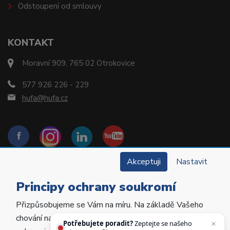
Odstoupení od smlouvy
KONTAKT
Moravní 909, 765 02 Otrokovice
577 926 226 - 229
hufa@hufa.cz
Akceptuji
Nastavit
Principy ochrany soukromí
Přizpůsobujeme se Vám na míru. Na základě Vašeho
Copyright © 2022 Hu-Fa Dental a.s. Všechna práva
chování na webu personalizujeme jeho obsah a
vyhrazena.
Potřebujete poradit?
Zeptejte se našeho