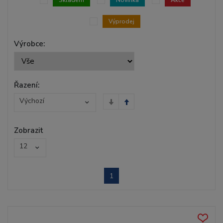
Skladem
Novinka
Akce
Výprodej
Výrobce:
Řazení:
Výchozí
Zobrazit
12
1