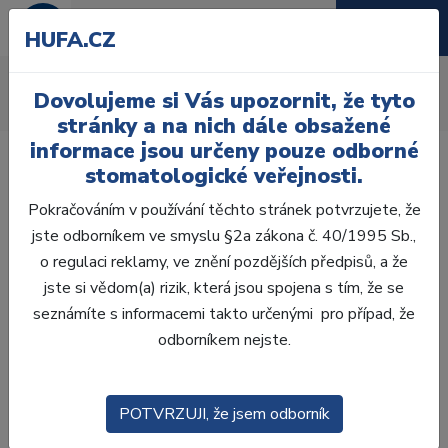
HUFA.CZ
Retence
Dovolujeme si Vás upozornit, že tyto
Úvod
Laboratoř
Zatmelování
Retence
stránky a na nich dále obsažené
informace jsou určeny pouze odborné
stomatologické veřejnosti.
Pokračováním v používání těchto stránek potvrzujete, že
jste odborníkem ve smyslu §2a zákona č. 40/1995 Sb.,
Laboratoř
o regulaci reklamy, ve znění pozdějších předpisů, a že
jste si vědom(a) rizik, která jsou spojena s tím, že se
ZHOTOVENÍ MODELŮ
seznámíte s informacemi takto určenými pro případ, že
odborníkem nejste.
VOSKOVÁ MODELACE
CAD/CAM
POTVRZUJI, že jsem odborník
ZATMELOVÁNÍ