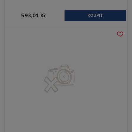
593,01 Kč
KOUPIT