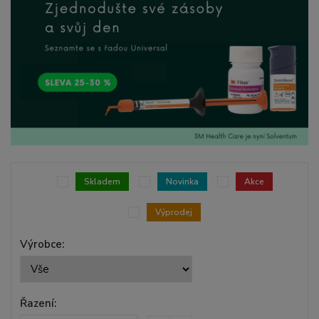
Skladem
Novinka
Akce
Výprodej
Výrobce:
Řazení: