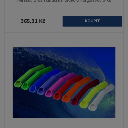
Mirasuc Brush čistící kartáček chirurg.savky 6 ks
365,31 Kč
KOUPIT