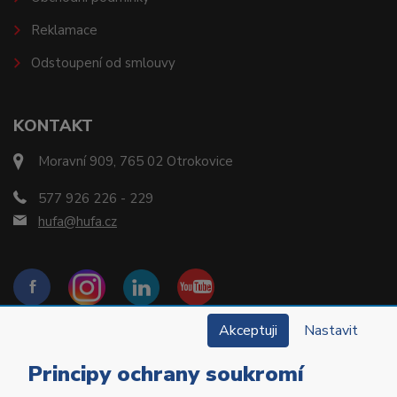
Reklamace
Odstoupení od smlouvy
KONTAKT
Moravní 909, 765 02 Otrokovice
577 926 226 - 229
hufa@hufa.cz
Akceptuji
Nastavit
Principy ochrany soukromí