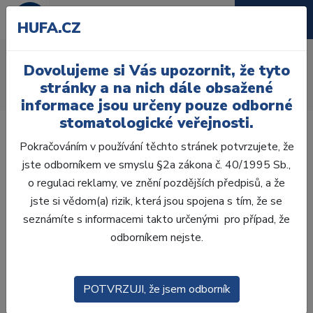
HUFA.CZ
Chirurgické savky, roušky
Dovolujeme si Vás upozornit, že tyto
Úvod
Ordinace
Anestezie
Chirurgie
stránky a na nich dále obsažené
Chirurgické savky, roušky
informace jsou určeny pouze odborné
stomatologické veřejnosti.
Pokračováním v používání těchto stránek potvrzujete, že
jste odborníkem ve smyslu §2a zákona č. 40/1995 Sb.,
o regulaci reklamy, ve znění pozdějších předpisů, a že
Laboratoř
jste si vědom(a) rizik, která jsou spojena s tím, že se
seznámíte s informacemi takto určenými pro případ, že
Ordinace
odborníkem nejste.
OTISKOVÁNÍ
POTVRZUJI, že jsem odborník
VÝPLNĚ