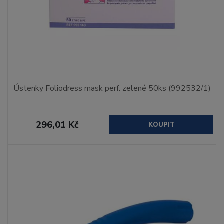
Ústenky Foliodress mask perf. zelené 50ks (992532/1)
296,01 Kč
KOUPIT