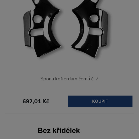
Spona kofferdam černá č. 7
692,01 Kč
KOUPIT