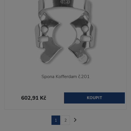
Spona Kofferdam č.201
602,91 Kč
KOUPIT
1
2