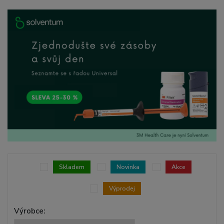
Skladem
Novinka
Akce
Výprodej
Výrobce: