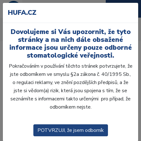
HUFA.CZ
Spony
Dovolujeme si Vás upozornit, že tyto
Úvod
Ordinace
Endodoncie
Kofferdam
Spony
stránky a na nich dále obsažené
informace jsou určeny pouze odborné
stomatologické veřejnosti.
Pokračováním v používání těchto stránek potvrzujete, že
jste odborníkem ve smyslu §2a zákona č. 40/1995 Sb.,
Laboratoř
o regulaci reklamy, ve znění pozdějších předpisů, a že
jste si vědom(a) rizik, která jsou spojena s tím, že se
Ordinace
seznámíte s informacemi takto určenými pro případ, že
odborníkem nejste.
OTISKOVÁNÍ
VÝPLNĚ
POTVRZUJI, že jsem odborník