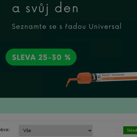
obce:
Skla