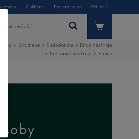
Kontakty
Oblíbené
Registrujte se
Přihlásit
Úvod
Ordinace
Endodoncie
Endo nástroje
Kořenové nástroje
Plniče