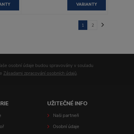
ANTY
VARIANTY
1
2
aše osobní údaje budou spravovány v souladu
se
Zásadami zpracování osobních údajů
.
RIE
UŽITEČNÉ INFO
e
Naši partneři
oř
Osobní údaje