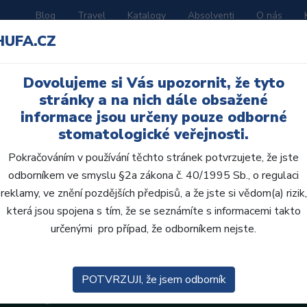
Blog
Travel
Katalogy
Absolventi
O nás
HUFA.CZ
ORATOŘ
AKČNÍ LETÁKY
VZDĚLÁVÁNÍ
Dovolujeme si Vás upozornit, že tyto
stránky a na nich dále obsažené
informace jsou určeny pouze odborné
stomatologické veřejnosti.
Pokračováním v používání těchto stránek potvrzujete, že jste
odborníkem ve smyslu §2a zákona č. 40/1995 Sb., o regulaci
reklamy, ve znění pozdějších předpisů, a že jste si vědom(a) rizik,
která jsou spojena s tím, že se seznámíte s informacemi takto
určenými pro případ, že odborníkem nejste.
POTVRZUJI, že jsem odborník