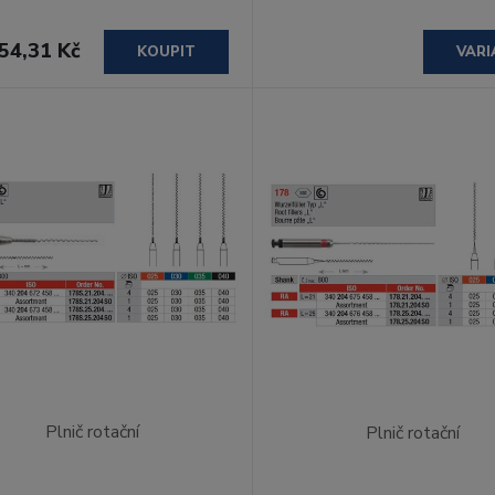
54,31 Kč
KOUPIT
VARI
Plnič rotační
Plnič rotační