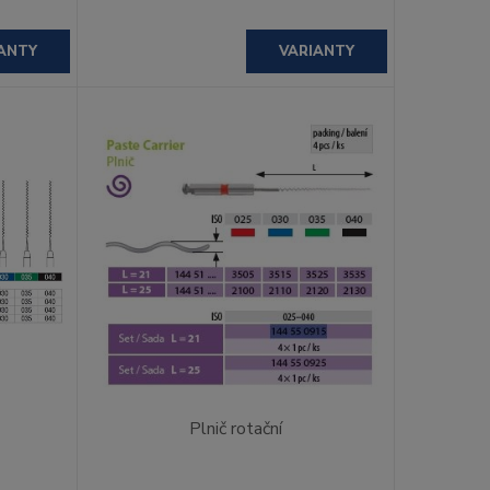
ANTY
VARIANTY
Plnič rotační