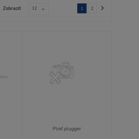
Zobrazit
12
1
2
Plnič plugger