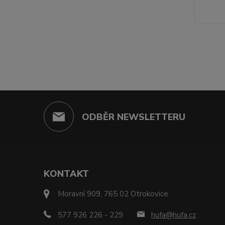
ODBĚR NEWSLETTERU
KONTAKT
Moravní 909, 765 02 Otrokovice
577 926 226 - 229
hufa@hufa.cz