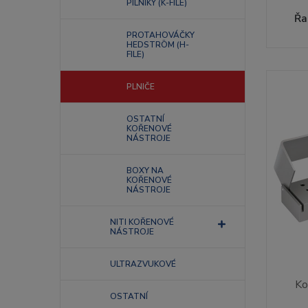
PILNÍKY (K-FILE)
Řa
PROTAHOVÁČKY
HEDSTRÖM (H-
FILE)
PLNIČE
OSTATNÍ
KOŘENOVÉ
NÁSTROJE
BOXY NA
KOŘENOVÉ
NÁSTROJE
NITI KOŘENOVÉ
NÁSTROJE
ULTRAZVUKOVÉ
Ko
OSTATNÍ