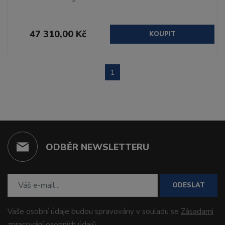
47 310,00 Kč
KOUPIT
1
ODBĚR NEWSLETTERU
ODESLAT
Vaše osobní údaje budou spravovány v souladu se
Zásadami
zpracování osobních údajů
.