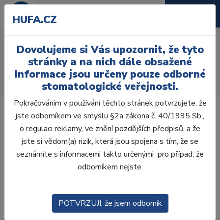
HUFA.CZ
Chirurgické motory a
Dovolujeme si Vás upozornit, že tyto
násadce
stránky a na nich dále obsažené
informace jsou určeny pouze odborné
Úvod
Ordinace
Anestezie
Chirurgie
stomatologické veřejnosti.
Chirurgické motory a násadce
Pokračováním v používání těchto stránek potvrzujete, že
jste odborníkem ve smyslu §2a zákona č. 40/1995 Sb.,
o regulaci reklamy, ve znění pozdějších předpisů, a že
jste si vědom(a) rizik, která jsou spojena s tím, že se
Laboratoř
seznámíte s informacemi takto určenými pro případ, že
odborníkem nejste.
Ordinace
POTVRZUJI, že jsem odborník
OTISKOVÁNÍ