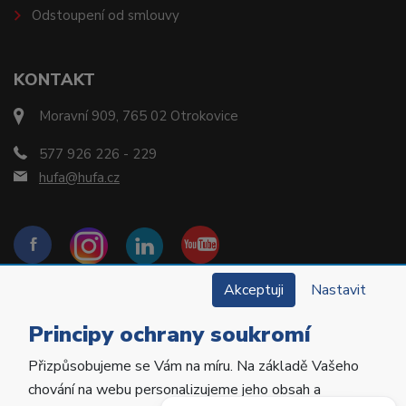
Odstoupení od smlouvy
KONTAKT
Moravní 909, 765 02 Otrokovice
577 926 226 - 229
hufa@hufa.cz
Akceptuji
Nastavit
Principy ochrany soukromí
Přizpůsobujeme se Vám na míru. Na základě Vašeho
Copyright © 2022 Hu-Fa Dental a.s. Všechna práva
chování na webu personalizujeme jeho obsah a
vyhrazena.