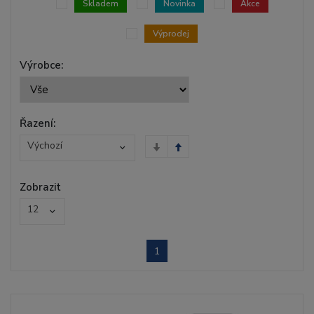
Skladem
Novinka
Akce
Výprodej
Výrobce:
Řazení:
Výchozí
Zobrazit
12
1