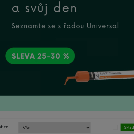
obce:
Skla