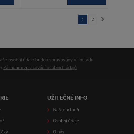
1
2
aše osobní údaje budou spravovány v souladu
se
Zásadami zpracování osobních údajů
.
RIE
UŽITEČNÉ INFO
e
Naši partneři
oř
Osobní údaje
táky
O nás