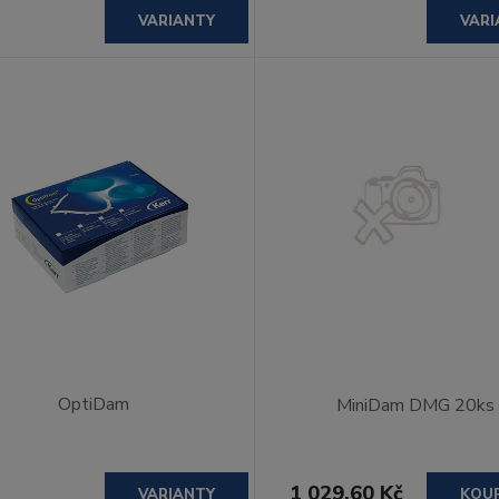
VARIANTY
VARI
OptiDam
MiniDam DMG 20ks
1 029,60 Kč
VARIANTY
KOU