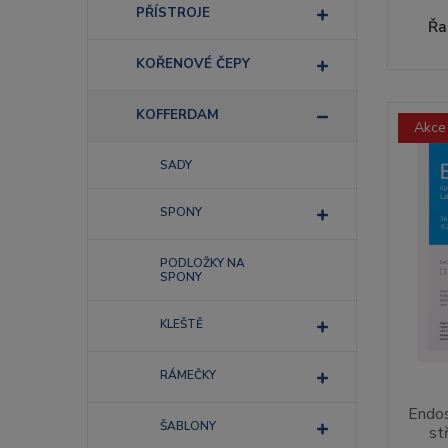
PŘÍSTROJE
Řa
KOŘENOVÉ ČEPY
KOFFERDAM
Akce
SADY
SPONY
PODLOŽKY NA
SPONY
KLEŠTĚ
RÁMEČKY
Endos
ŠABLONY
st