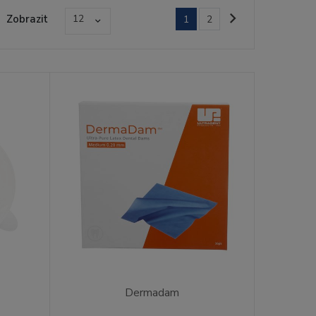
Zobrazit
12
1
2
Dermadam