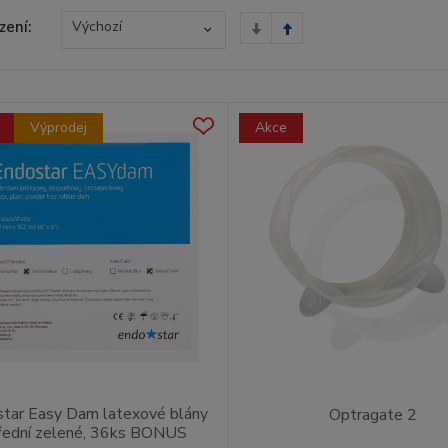
zení:
Výchozí
Výprodej
Akce
tar Easy Dam latexové blány
Optragate 2
řední zelené, 36ks BONUS