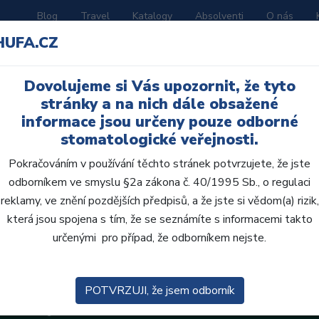
Blog
Travel
Katalogy
Absolventi
O nás
HUFA.CZ
ORATOŘ
AKČNÍ LETÁKY
VZDĚLÁVÁNÍ
Dovolujeme si Vás upozornit, že tyto
stránky a na nich dále obsažené
informace jsou určeny pouze odborné
stomatologické veřejnosti.
Pokračováním v používání těchto stránek potvrzujete, že jste
odborníkem ve smyslu §2a zákona č. 40/1995 Sb., o regulaci
reklamy, ve znění pozdějších předpisů, a že jste si vědom(a) rizik,
která jsou spojena s tím, že se seznámíte s informacemi takto
určenými pro případ, že odborníkem nejste.
POTVRZUJI, že jsem odborník