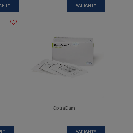
ANTY
VARIANTY
OptraDam
PIT
VARIANTY