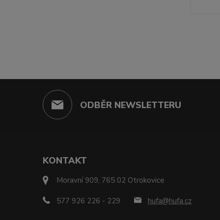
ODBĚR NEWSLETTERU
KONTAKT
Moravní 909, 765 02 Otrokovice
577 926 226 - 229
hufa@hufa.cz