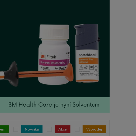
dem
Novinka
Akce
Výprodej