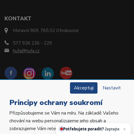
KONTAKT
Moravní 909, 765 02 Otrokovice
577 926 226 - 229
hufa@hufa.cz
Akceptuji
Nastavit
Principy ochrany soukromí
Přizpůsobujeme se Vám na míru. Na základě Vašeho
Copyright © 2022 Hu-Fa Dental a.s. Všechna práva
chování na webu personalizujeme jeho obsah a
vyhrazena.
zobrazujeme Vám relevantní nabídky a produkty.
Potřebujete poradit?
Zeptejte se našeho