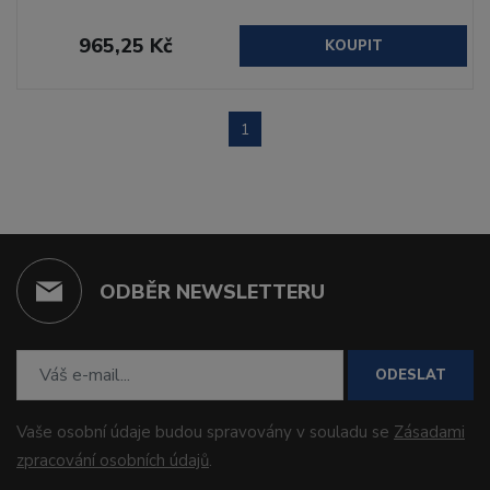
965,25 Kč
KOUPIT
1
ODBĚR NEWSLETTERU
ODESLAT
Vaše osobní údaje budou spravovány v souladu se
Zásadami
zpracování osobních údajů
.