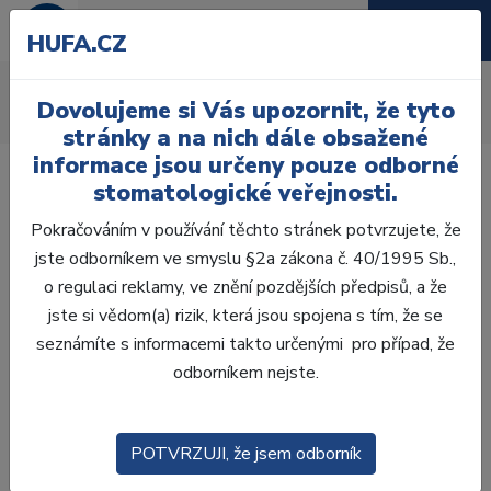
HUFA.CZ
Míchací kalíšky
Dovolujeme si Vás upozornit, že tyto
Úvod
Laboratoř
Fazetování
Míchací kalíšky
stránky a na nich dále obsažené
informace jsou určeny pouze odborné
stomatologické veřejnosti.
Pokračováním v používání těchto stránek potvrzujete, že
jste odborníkem ve smyslu §2a zákona č. 40/1995 Sb.,
Laboratoř
o regulaci reklamy, ve znění pozdějších předpisů, a že
jste si vědom(a) rizik, která jsou spojena s tím, že se
ZHOTOVENÍ MODELŮ
seznámíte s informacemi takto určenými pro případ, že
odborníkem nejste.
VOSKOVÁ MODELACE
CAD/CAM
POTVRZUJI, že jsem odborník
ZATMELOVÁNÍ