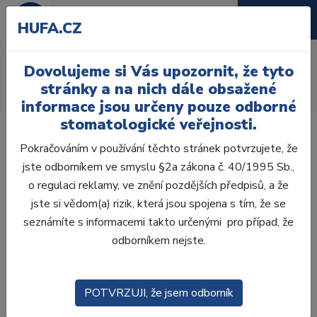
HUFA.CZ
Brusné a leštící pásky
Dovolujeme si Vás upozornit, že tyto
Úvod
Ordinace
Výplně
Leštění výplní
stránky a na nich dále obsažené
Brusné a leštící pásky
informace jsou určeny pouze odborné
stomatologické veřejnosti.
Pokračováním v používání těchto stránek potvrzujete, že
jste odborníkem ve smyslu §2a zákona č. 40/1995 Sb.,
o regulaci reklamy, ve znění pozdějších předpisů, a že
Laboratoř
jste si vědom(a) rizik, která jsou spojena s tím, že se
seznámíte s informacemi takto určenými pro případ, že
Ordinace
odborníkem nejste.
OTISKOVÁNÍ
POTVRZUJI, že jsem odborník
VÝPLNĚ