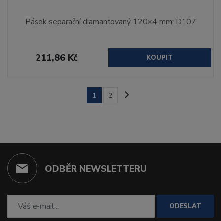
Pásek separační diamantovaný 120×4 mm; D107
211,86 Kč
KOUPIT
1
2
ODBĚR NEWSLETTERU
ODESLAT