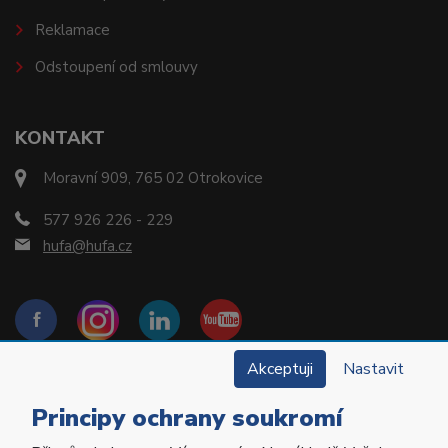
Reklamace
Odstoupení od smlouvy
KONTAKT
Moravní 909, 765 02 Otrokovice
577 926 226 - 229
hufa@hufa.cz
Akceptuji
Nastavit
Principy ochrany soukromí