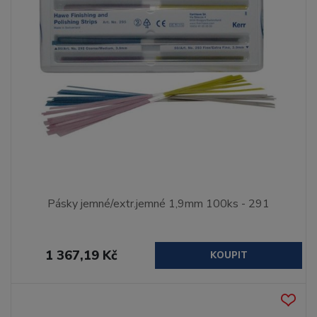
Pásky jemné/extr.jemné 1,9mm 100ks - 291
1 367,19 Kč
KOUPIT