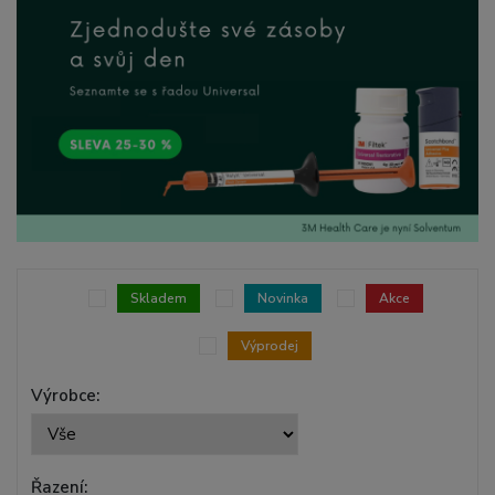
Skladem
Novinka
Akce
Výprodej
Výrobce:
Řazení: