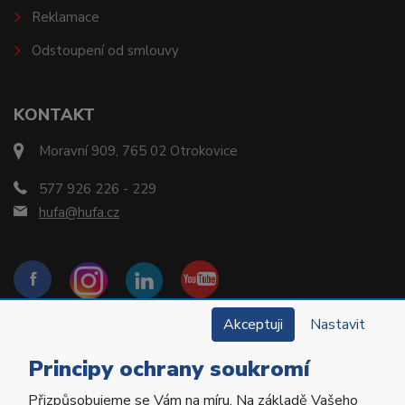
Reklamace
Odstoupení od smlouvy
KONTAKT
Moravní 909, 765 02 Otrokovice
577 926 226 - 229
hufa@hufa.cz
Akceptuji
Nastavit
Principy ochrany soukromí
Přizpůsobujeme se Vám na míru. Na základě Vašeho
Copyright © 2022 Hu-Fa Dental a.s. Všechna práva