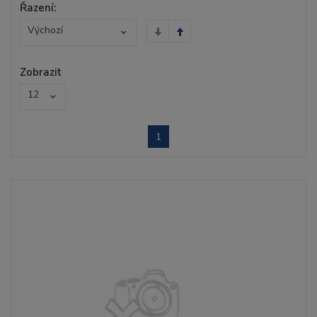
Řazení:
Výchozí
Zobrazit
12
1