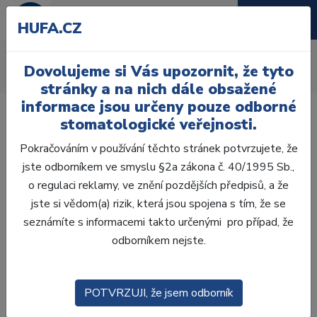
HUFA.CZ
Mikromotory
Dovolujeme si Vás upozornit, že tyto
Úvod
Laboratoř
Opracování
Mikromotory
stránky a na nich dále obsažené
informace jsou určeny pouze odborné
stomatologické veřejnosti.
Pokračováním v používání těchto stránek potvrzujete, že
jste odborníkem ve smyslu §2a zákona č. 40/1995 Sb.,
Laboratoř
o regulaci reklamy, ve znění pozdějších předpisů, a že
jste si vědom(a) rizik, která jsou spojena s tím, že se
ZHOTOVENÍ MODELŮ
seznámíte s informacemi takto určenými pro případ, že
odborníkem nejste.
VOSKOVÁ MODELACE
CAD/CAM
POTVRZUJI, že jsem odborník
ZATMELOVÁNÍ