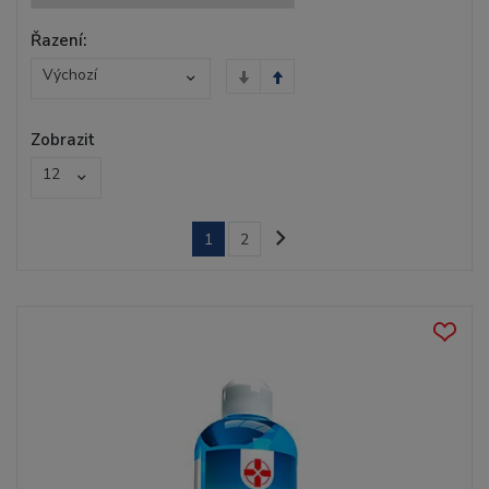
Řazení:
Výchozí
Zobrazit
12
1
2