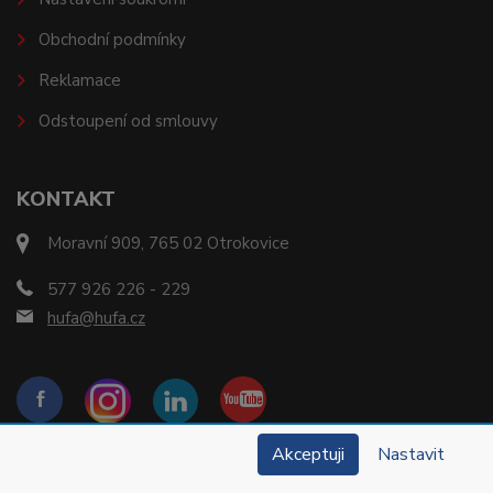
Obchodní podmínky
Reklamace
Odstoupení od smlouvy
KONTAKT
Moravní 909, 765 02 Otrokovice
577 926 226 - 229
hufa@hufa.cz
Akceptuji
Nastavit