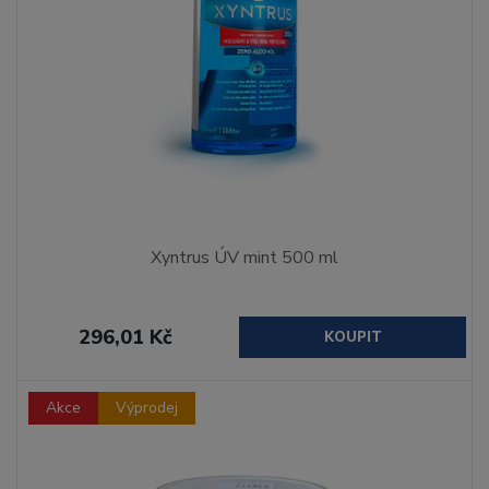
Xyntrus ÚV mint 500 ml
296,01 Kč
KOUPIT
Akce
Výprodej