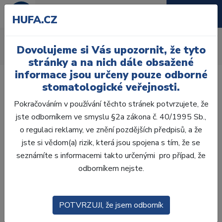
HUFA.CZ
Profylaxe
Dovolujeme si Vás upozornit, že tyto
Úvod
Ordinace
Profylaxe
stránky a na nich dále obsažené
informace jsou určeny pouze odborné
stomatologické veřejnosti.
Pokračováním v používání těchto stránek potvrzujete, že
jste odborníkem ve smyslu §2a zákona č. 40/1995 Sb.,
Laboratoř
o regulaci reklamy, ve znění pozdějších předpisů, a že
jste si vědom(a) rizik, která jsou spojena s tím, že se
Ordinace
seznámíte s informacemi takto určenými pro případ, že
odborníkem nejste.
OTISKOVÁNÍ
VÝPLNĚ
POTVRZUJI, že jsem odborník