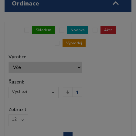
Ordinace
Skladem
Novinka
Akce
Výprodej
Výrobce:
Řazení:
Výchozí
Zobrazit
12