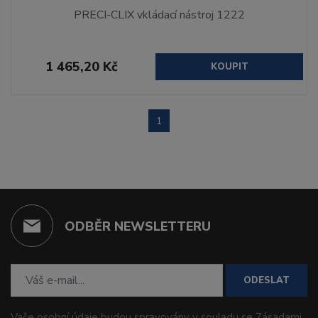
PRECI-CLIX vkládací nástroj 1222
1 465,20 Kč
KOUPIT
1
ODBĚR NEWSLETTERU
ODESLAT
Vaše osobní údaje budou spravovány v souladu se
Zásadami