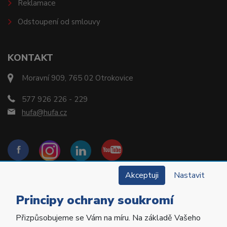
Reklamace
Odstoupení od smlouvy
KONTAKT
Moravní 909, 765 02 Otrokovice
577 926 226 - 229
hufa@hufa.cz
Akceptuji
Nastavit
Principy ochrany soukromí
Přizpůsobujeme se Vám na míru. Na základě Vašeho
Copyright © 2022 Hu-Fa Dental a.s. Všechna práva