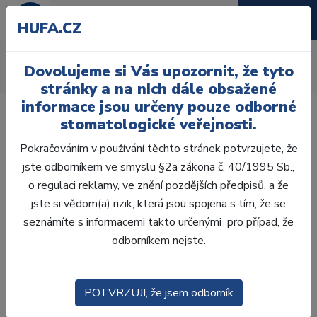
HUFA.CZ
Zásuvné spoje
Dovolujeme si Vás upozornit, že tyto
Úvod
Laboratoř
Zásuvné spoje
stránky a na nich dále obsažené
informace jsou určeny pouze odborné
stomatologické veřejnosti.
Pokračováním v používání těchto stránek potvrzujete, že
jste odborníkem ve smyslu §2a zákona č. 40/1995 Sb.,
Laboratoř
o regulaci reklamy, ve znění pozdějších předpisů, a že
jste si vědom(a) rizik, která jsou spojena s tím, že se
ZHOTOVENÍ MODELŮ
seznámíte s informacemi takto určenými pro případ, že
odborníkem nejste.
VOSKOVÁ MODELACE
CAD/CAM
POTVRZUJI, že jsem odborník
ZATMELOVÁNÍ