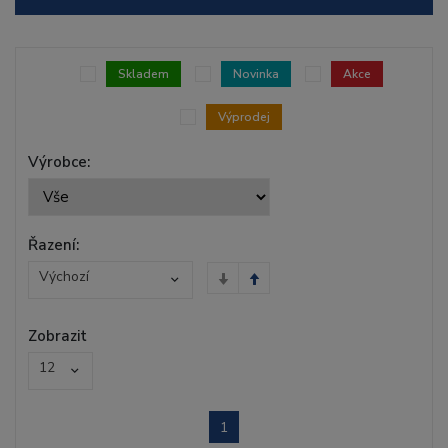
Skladem
Novinka
Akce
Výprodej
Výrobce:
Řazení:
Výchozí
Zobrazit
12
1