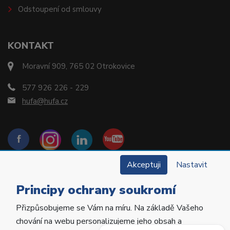
Odstoupení od smlouvy
KONTAKT
Moravní 909, 765 02 Otrokovice
577 926 226 - 229
hufa@hufa.cz
Akceptuji
Nastavit
Principy ochrany soukromí
Přizpůsobujeme se Vám na míru. Na základě Vašeho
Copyright © 2022 Hu-Fa Dental a.s. Všechna práva
chování na webu personalizujeme jeho obsah a
vyhrazena.