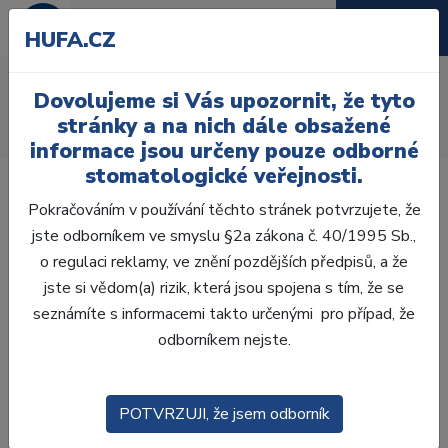
HUFA.CZ
kleště
Dovolujeme si Vás upozornit, že tyto
Úvod
Laboratoř
Zatmelování
Licí kelímky
stránky a na nich dále obsažené
kleště
informace jsou určeny pouze odborné
stomatologické veřejnosti.
Pokračováním v používání těchto stránek potvrzujete, že
jste odborníkem ve smyslu §2a zákona č. 40/1995 Sb.,
o regulaci reklamy, ve znění pozdějších předpisů, a že
Laboratoř
jste si vědom(a) rizik, která jsou spojena s tím, že se
seznámíte s informacemi takto určenými pro případ, že
ZHOTOVENÍ MODELŮ
odborníkem nejste.
VOSKOVÁ MODELACE
POTVRZUJI, že jsem odborník
CAD/CAM