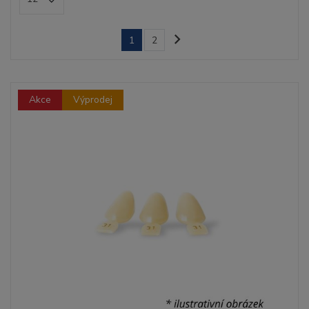
1
2
Akce
Výprodej