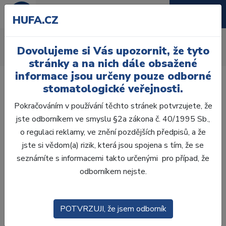
HUFA.CZ
Provizoria
Dovolujeme si Vás upozornit, že tyto
Úvod
Ordinace
Provizoria a rebaze
Provizoria
stránky a na nich dále obsažené
informace jsou určeny pouze odborné
stomatologické veřejnosti.
Pokračováním v používání těchto stránek potvrzujete, že
jste odborníkem ve smyslu §2a zákona č. 40/1995 Sb.,
Laboratoř
o regulaci reklamy, ve znění pozdějších předpisů, a že
jste si vědom(a) rizik, která jsou spojena s tím, že se
Ordinace
seznámíte s informacemi takto určenými pro případ, že
odborníkem nejste.
OTISKOVÁNÍ
VÝPLNĚ
POTVRZUJI, že jsem odborník