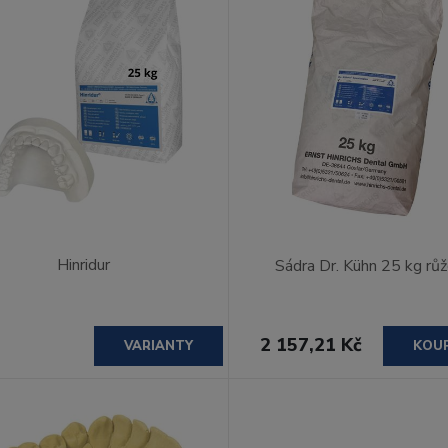
Hinridur
Sádra Dr. Kühn 25 kg rů
2 157,21 Kč
VARIANTY
KOU