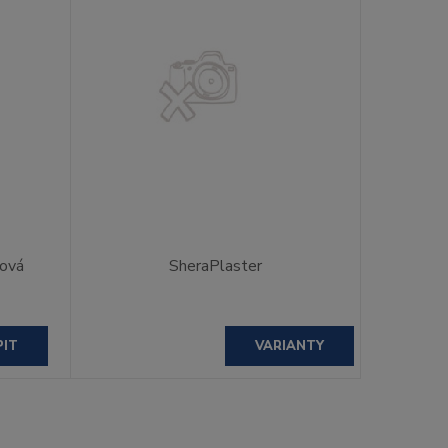
žová
SheraPlaster
PIT
VARIANTY