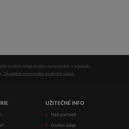
aše osobní údaje budou spravovány v souladu
se
Zásadami zpracování osobních údajů
.
RIE
UŽITEČNÉ INFO
e
Naši partneři
oř
Osobní údaje