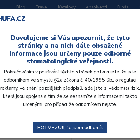
Blog
Travel
Katalogy
Absolventi
O nás
HUFA.CZ
ORATOŘ
AKČNÍ LETÁKY
VZDĚLÁVÁNÍ
Dovolujeme si Vás upozornit, že tyto
stránky a na nich dále obsažené
informace jsou určeny pouze odborné
stomatologické veřejnosti.
Pokračováním v používání těchto stránek potvrzujete, že jste
odborníkem ve smyslu §2a zákona č. 40/1995 Sb., o regulaci
reklamy, ve znění pozdějších předpisů, a že jste si vědom(a) rizik,
obce:
Skla
která jsou spojena s tím, že se seznámíte s informacemi takto
určenými pro případ, že odborníkem nejste.
zení:
Výchozí
POTVRZUJI, že jsem odborník