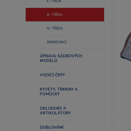
II. TŘÍDA
III. TŘÍDA
IV. TŘÍDA
SKENOVACÍ
ÚPRAVA SÁDROVÝCH
MODELŮ
VODÍCÍ ČEPY
KYVETY, TŘMENY A
POMŮCKY
OKLUDORY A
ARTIKULÁTORY
DUBLOVÁNÍ