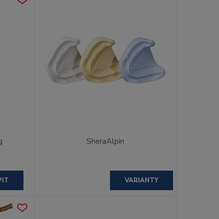
g
SheraAlpin
PIT
VARIANTY