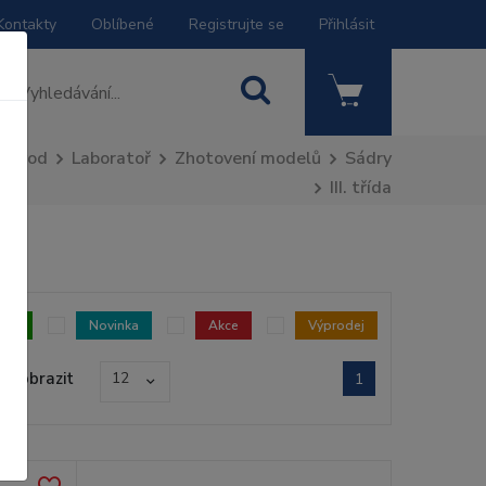
Kontakty
Oblíbené
Registrujte se
Přihlásit
Úvod
Laboratoř
Zhotovení modelů
Sádry
III. třída
dem
Novinka
Akce
Výprodej
Zobrazit
12
1