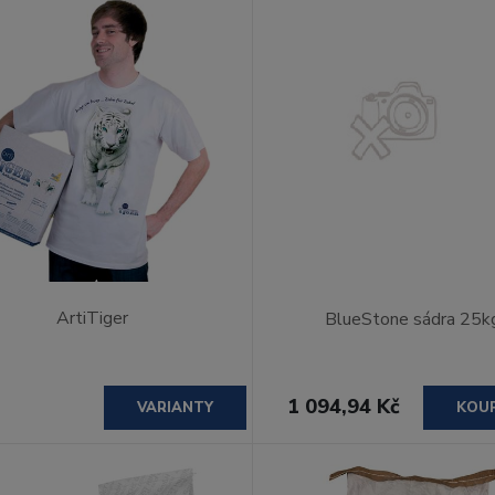
ArtiTiger
BlueStone sádra 25k
1 094,94 Kč
VARIANTY
KOU