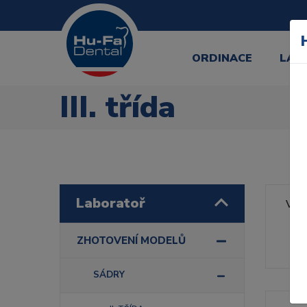
ORDINACE
LAB
III. třída
Laboratoř
Výr
Řa
ZHOTOVENÍ MODELŮ
SÁDRY