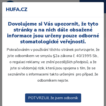
HUFA.CZ
Skleněné pilíře ZX-27
Dovolujeme si Vás upozornit, že tyto
Úvod
Ordinace
Ortodoncie
Ostatní
stránky a na nich dále obsažené
Skleněné pilíře ZX-27
informace jsou určeny pouze odborné
stomatologické veřejnosti.
Pokračováním v používání těchto stránek potvrzujete, že
jste odborníkem ve smyslu §2a zákona č. 40/1995 Sb.,
o regulaci reklamy, ve znění pozdějších předpisů, a že
Laboratoř
jste si vědom(a) rizik, která jsou spojena s tím, že se
seznámíte s informacemi takto určenými pro případ, že
Ordinace
odborníkem nejste.
OTISKOVÁNÍ
POTVRZUJI, že jsem odborník
VÝPLNĚ