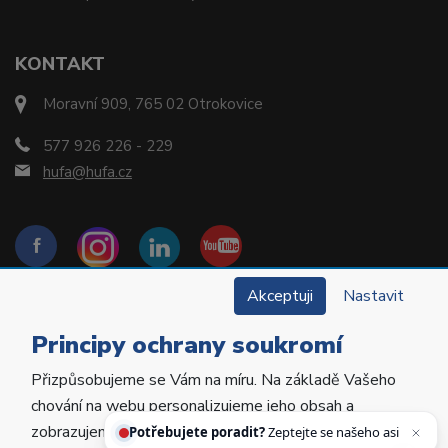
KONTAKT
Moravní 909, 765 02 Otrokovice
577 926 226 - 229
hufa@hufa.cz
Akceptuji
Nastavit
Principy ochrany soukromí
Přizpůsobujeme se Vám na míru. Na základě Vašeho
Copyright © 2022 Hu-Fa Dental a.s. Všechna práva
chování na webu personalizujeme jeho obsah a
vyhrazena.
Potřebujete poradit?
Zeptejte se našeho
zobrazujeme Vám relevantní nabídky a produkty.
asistenta Hufiho.