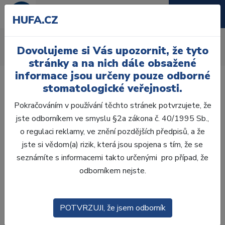
HUFA.CZ
Fólie
Dovolujeme si Vás upozornit, že tyto
Úvod
Laboratoř
Vakuové tvarování
Fólie
stránky a na nich dále obsažené
informace jsou určeny pouze odborné
stomatologické veřejnosti.
Pokračováním v používání těchto stránek potvrzujete, že
jste odborníkem ve smyslu §2a zákona č. 40/1995 Sb.,
Laboratoř
o regulaci reklamy, ve znění pozdějších předpisů, a že
jste si vědom(a) rizik, která jsou spojena s tím, že se
ZHOTOVENÍ MODELŮ
seznámíte s informacemi takto určenými pro případ, že
odborníkem nejste.
VOSKOVÁ MODELACE
CAD/CAM
POTVRZUJI, že jsem odborník
ZATMELOVÁNÍ