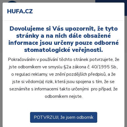
HUFA.CZ
MTA biosealery
Dovolujeme si Vás upozornit, že tyto
Úvod
Ordinace
Endodoncie
stránky a na nich dále obsažené
Kořenové výplňové materiály
Definitivní
informace jsou určeny pouze odborné
MTA biosealery
stomatologické veřejnosti.
Pokračováním v používání těchto stránek potvrzujete, že
jste odborníkem ve smyslu §2a zákona č. 40/1995 Sb.,
o regulaci reklamy, ve znění pozdějších předpisů, a že
jste si vědom(a) rizik, která jsou spojena s tím, že se
Laboratoř
seznámíte s informacemi takto určenými pro případ, že
odborníkem nejste.
Ordinace
OTISKOVÁNÍ
POTVRZUJI, že jsem odborník