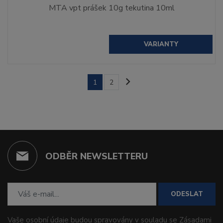
MTA vpt prášek 10g tekutina 10ml
VARIANTY
1
2
ODBĚR NEWSLETTERU
ODESLAT
Vaše osobní údaje budou spravovány v souladu se
Zásadami