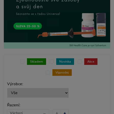
Skladem
Novinka
Akce
Výprodej
Výrobce:
Řazení:
Výchozí