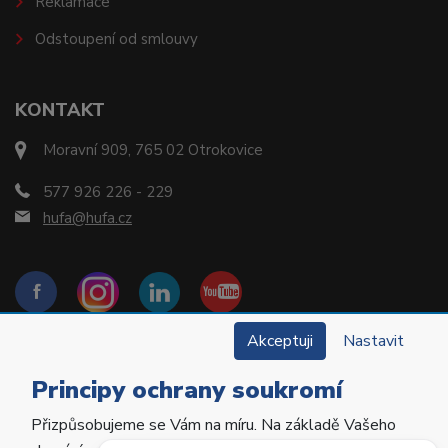
Reklamace
Odstoupení od smlouvy
KONTAKT
Moravní 909, 765 02 Otrokovice
577 926 226 - 229
hufa@hufa.cz
Akceptuji
Nastavit
Principy ochrany soukromí
Přizpůsobujeme se Vám na míru. Na základě Vašeho
Copyright © 2022 Hu-Fa Dental a.s. Všechna práva