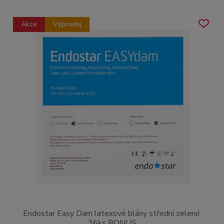
Akce
Výprodej
Endostar Easy Dam latexové blány střední zelené,
36ks BONUS