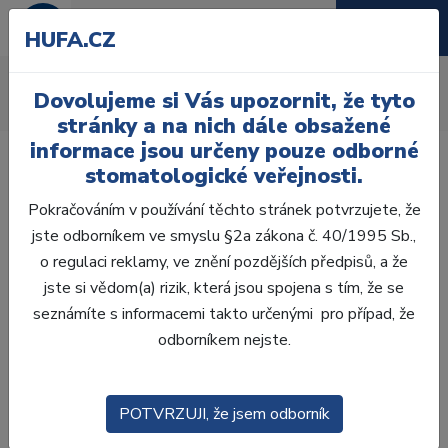
HUFA.CZ
Kofferdam
Dovolujeme si Vás upozornit, že tyto
Úvod
Ordinace
Endodoncie
Kofferdam
stránky a na nich dále obsažené
informace jsou určeny pouze odborné
stomatologické veřejnosti.
Pokračováním v používání těchto stránek potvrzujete, že
jste odborníkem ve smyslu §2a zákona č. 40/1995 Sb.,
Laboratoř
o regulaci reklamy, ve znění pozdějších předpisů, a že
jste si vědom(a) rizik, která jsou spojena s tím, že se
Ordinace
seznámíte s informacemi takto určenými pro případ, že
odborníkem nejste.
OTISKOVÁNÍ
VÝPLNĚ
POTVRZUJI, že jsem odborník