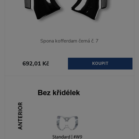
Spona kofferdam černá č. 7
692,01 Kč
KOUPIT