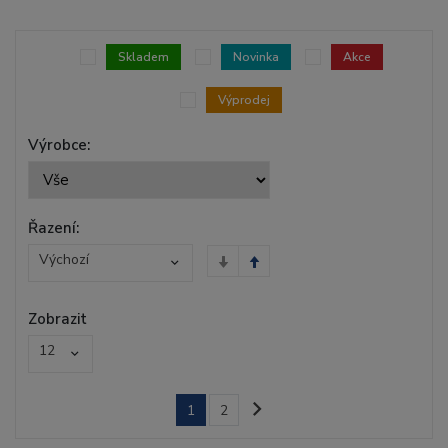
Skladem
Novinka
Akce
Výprodej
Výrobce:
Řazení:
Výchozí
Zobrazit
12
1
2