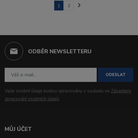
1
2
ODBĚR NEWSLETTERU
ODESLAT
Vaše osobní údaje budou spravovány v souladu se
Zásadami
zpracování osobních údajů
.
MŮJ ÚČET