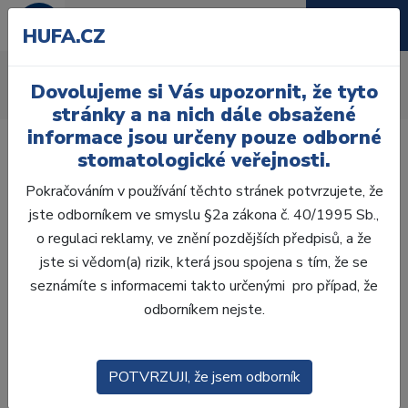
HUFA.CZ
Ostatní
Dovolujeme si Vás upozornit, že tyto
Úvod
Ordinace
Rotační nástroje
Ostatní
stránky a na nich dále obsažené
informace jsou určeny pouze odborné
stomatologické veřejnosti.
Pokračováním v používání těchto stránek potvrzujete, že
jste odborníkem ve smyslu §2a zákona č. 40/1995 Sb.,
Laboratoř
o regulaci reklamy, ve znění pozdějších předpisů, a že
jste si vědom(a) rizik, která jsou spojena s tím, že se
Ordinace
seznámíte s informacemi takto určenými pro případ, že
odborníkem nejste.
OTISKOVÁNÍ
VÝPLNĚ
POTVRZUJI, že jsem odborník