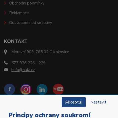
Obchodní podmínky
Reklamace
Odstoupení od smlouvy
KONTAKT
Moravní 909, 765 02 Otrokovice
577 926 226 - 229
hufa@hufa.cz
Akceptuji
Nastavit
Principy ochrany soukromí