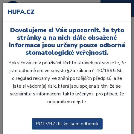
HUFA.CZ
Endodoncie
Dovolujeme si Vás upozornit, že tyto
Úvod
Katalog
Endodoncie
stránky a na nich dále obsažené
informace jsou určeny pouze odborné
stomatologické veřejnosti.
Pokračováním v používání těchto stránek potvrzujete, že
jste odborníkem ve smyslu §2a zákona č. 40/1995 Sb.,
OTISKOVÁNÍ
o regulaci reklamy, ve znění pozdějších předpisů, a že
jste si vědom(a) rizik, která jsou spojena s tím, že se
VÝPLNĚ
seznámíte s informacemi takto určenými pro případ, že
ENDODONCIE
odborníkem nejste.
PROVIZORIA A REBAZE
POTVRZUJI, že jsem odborník
ZOBRAZOVACÍ TECHNIKA