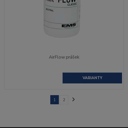
AirFlow prášek
VARIANTY
1
2