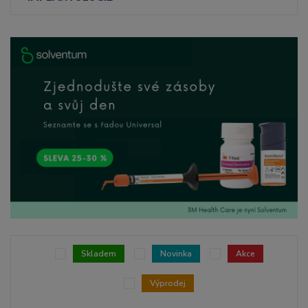
Skladem
Novinka
Akce
Výprodej