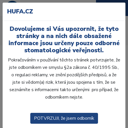
HUFA.CZ
Čistící a leštící prášky
Dovolujeme si Vás upozornit, že tyto
Úvod
Ordinace
Profylaxe
Profesionální čištění
stránky a na nich dále obsažené
Čistící a leštící prášky
informace jsou určeny pouze odborné
stomatologické veřejnosti.
Pokračováním v používání těchto stránek potvrzujete, že
jste odborníkem ve smyslu §2a zákona č. 40/1995 Sb.,
o regulaci reklamy, ve znění pozdějších předpisů, a že
Laboratoř
jste si vědom(a) rizik, která jsou spojena s tím, že se
seznámíte s informacemi takto určenými pro případ, že
Ordinace
odborníkem nejste.
OTISKOVÁNÍ
POTVRZUJI, že jsem odborník
VÝPLNĚ