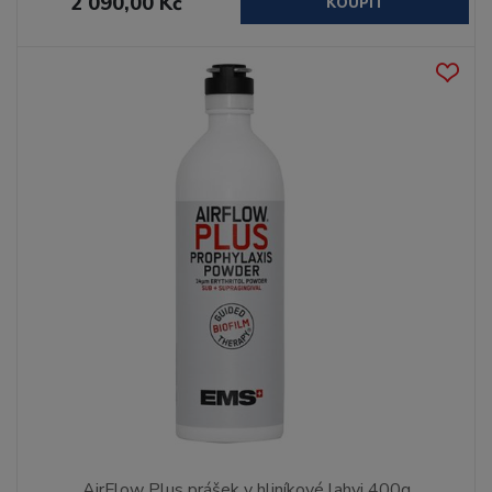
2 090,00 Kč
KOUPIT
AirFlow Plus prášek v hliníkové lahvi 400g