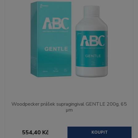
Woodpecker prášek supragingival GENTLE 200g, 65
µm
554,40 Kč
KOUPIT