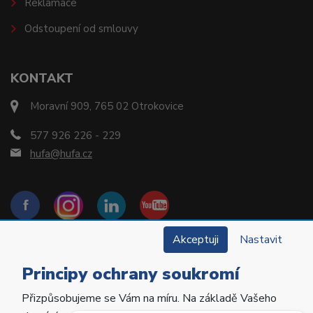
Reklamace
Odstoupení od smlouvy
KONTAKT
Moravní 909, 765 02 Otrokovice
577 926 226 - 229
hufa@hufa.cz
Akceptuji
Nastavit
Principy ochrany soukromí
Přizpůsobujeme se Vám na míru. Na základě Vašeho
Copyright © 2022 Hu-Fa Dental a.s. Všechna práva