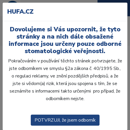
HUFA.CZ
Duropont
Dovolujeme si Vás upozornit, že tyto
Úvod
Laboratoř
Fazetování
C+B Pryskyřice
stránky a na nich dále obsažené
Duropont
informace jsou určeny pouze odborné
stomatologické veřejnosti.
Pokračováním v používání těchto stránek potvrzujete, že
jste odborníkem ve smyslu §2a zákona č. 40/1995 Sb.,
o regulaci reklamy, ve znění pozdějších předpisů, a že
Laboratoř
jste si vědom(a) rizik, která jsou spojena s tím, že se
seznámíte s informacemi takto určenými pro případ, že
ZHOTOVENÍ MODELŮ
odborníkem nejste.
VOSKOVÁ MODELACE
POTVRZUJI, že jsem odborník
CAD/CAM