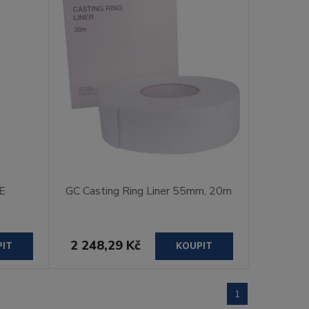
 E
GC Casting Ring Liner 55mm, 20m
2 248,29 Kč
PIT
KOUPIT
1