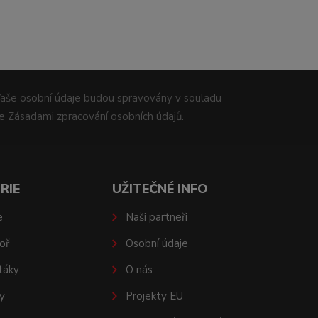
aše osobní údaje budou spravovány v souladu
se
Zásadami zpracování osobních údajů
.
RIE
UŽITEČNÉ INFO
e
Naši partneři
oř
Osobní údaje
táky
O nás
y
Projekty EU