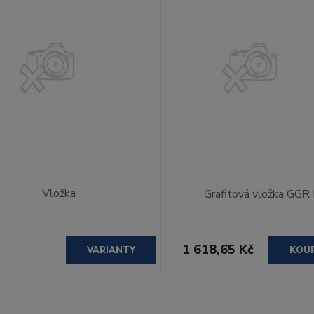
Vložka
Grafitová vložka GGR
1 618,65 Kč
VARIANTY
KOU