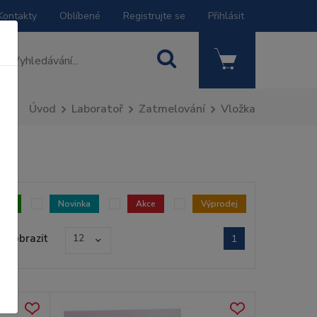
Kontakty
Oblíbené
Registrujte se
Přihlásit
Úvod
Laboratoř
Zatmelování
Vložka
dem
Novinka
Akce
Výprodej
Zobrazit
12
1