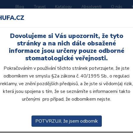
Blog
Travel
Katalogy
Absolventi
O nás
HUFA.CZ
ORATOŘ
AKČNÍ LETÁKY
VZDĚLÁVÁNÍ
Dovolujeme si Vás upozornit, že tyto
stránky a na nich dále obsažené
informace jsou určeny pouze odborné
stomatologické veřejnosti.
Pokračováním v používání těchto stránek potvrzujete, že jste
odborníkem ve smyslu §2a zákona č. 40/1995 Sb., o regulaci
reklamy, ve znění pozdějších předpisů, a že jste si vědom(a) rizik,
obce:
Skla
která jsou spojena s tím, že se seznámíte s informacemi takto
určenými pro případ, že odborníkem nejste.
zení:
Výchozí
POTVRZUJI, že jsem odborník