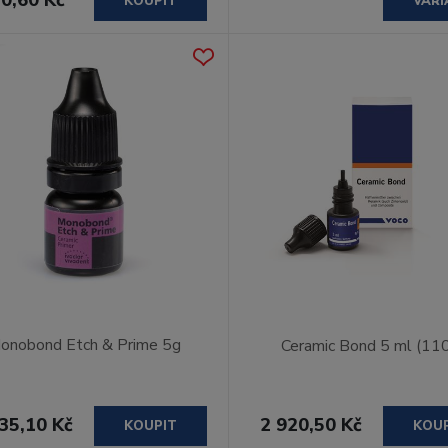
KOUPIT
VARI
onobond Etch & Prime 5g
Ceramic Bond 5 ml (11
35,10 Kč
2 920,50 Kč
KOUPIT
KOU