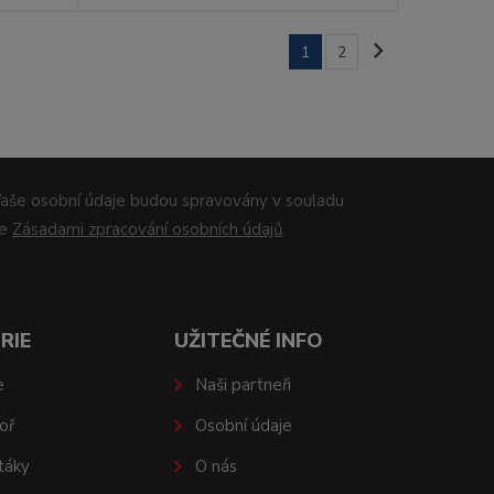
1
2
aše osobní údaje budou spravovány v souladu
se
Zásadami zpracování osobních údajů
.
RIE
UŽITEČNÉ INFO
e
Naši partneři
oř
Osobní údaje
táky
O nás