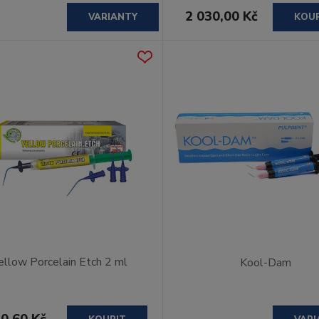
2 030,00 Kč
VARIANTY
KOU
ellow Porcelain Etch 2 ml
Kool-Dam
0,60 Kč