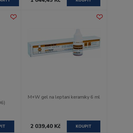
ANTY
KOUPIT
M+W gel na leptani keramiky 6 ml
06)
2 039,40 Kč
PIT
KOUPIT