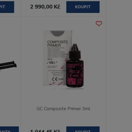
2 990,00 Kč
PIT
KOUPIT
GC Composite Primer 3ml
1 044,45 Kč