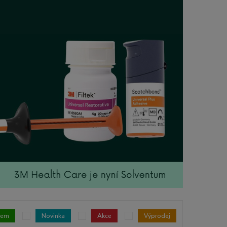
dem
Novinka
Akce
Výprodej