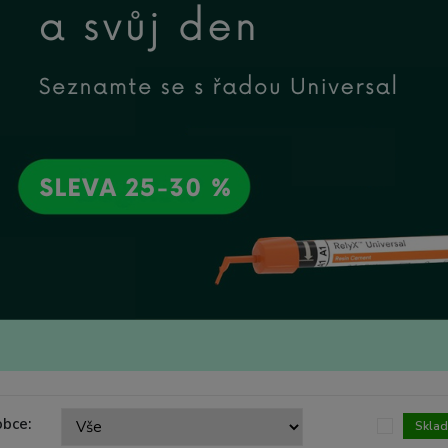
obce:
Skla