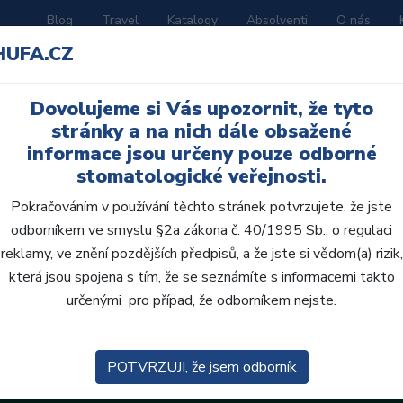
Blog
Travel
Katalogy
Absolventi
O nás
HUFA.CZ
ORATOŘ
AKČNÍ LETÁKY
VZDĚLÁVÁNÍ
Dovolujeme si Vás upozornit, že tyto
avy
stránky a na nich dále obsažené
informace jsou určeny pouze odborné
stomatologické veřejnosti.
Pokračováním v používání těchto stránek potvrzujete, že jste
odborníkem ve smyslu §2a zákona č. 40/1995 Sb., o regulaci
reklamy, ve znění pozdějších předpisů, a že jste si vědom(a) rizik,
která jsou spojena s tím, že se seznámíte s informacemi takto
určenými pro případ, že odborníkem nejste.
POTVRZUJI, že jsem odborník