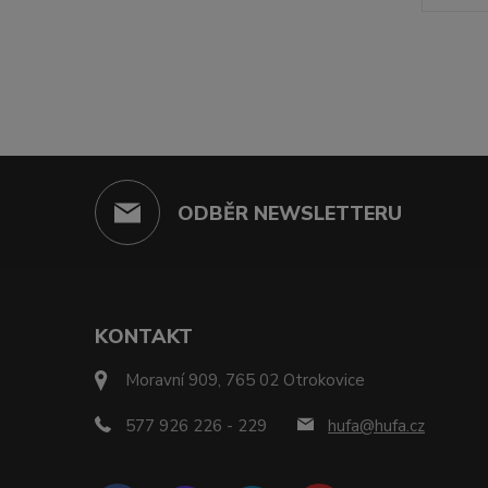
ODBĚR NEWSLETTERU
KONTAKT
Moravní 909, 765 02 Otrokovice
577 926 226 - 229
hufa@hufa.cz