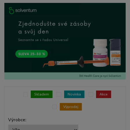
Skladem
Novinka
Akce
Výprodej
Výrobce: