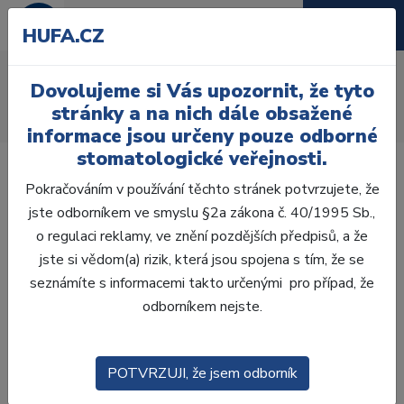
HUFA.CZ
Kovové matrice
Dovolujeme si Vás upozornit, že tyto
Úvod
Ordinace
Výplně
Matricové systémy
stránky a na nich dále obsažené
Kovové matrice
informace jsou určeny pouze odborné
stomatologické veřejnosti.
Pokračováním v používání těchto stránek potvrzujete, že
jste odborníkem ve smyslu §2a zákona č. 40/1995 Sb.,
o regulaci reklamy, ve znění pozdějších předpisů, a že
Laboratoř
jste si vědom(a) rizik, která jsou spojena s tím, že se
seznámíte s informacemi takto určenými pro případ, že
Ordinace
odborníkem nejste.
OTISKOVÁNÍ
POTVRZUJI, že jsem odborník
VÝPLNĚ