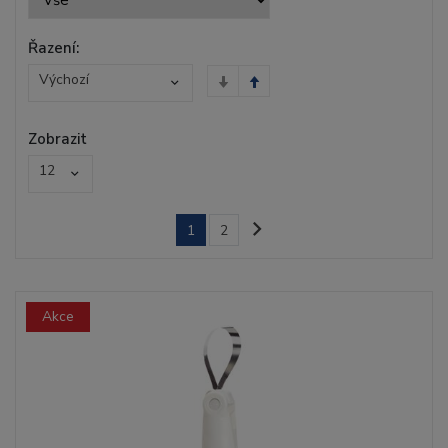
Řazení:
Výchozí
Zobrazit
12
1
2
Akce