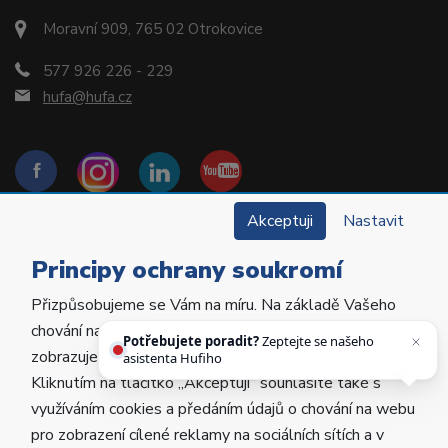
Moravní 909, 765 02 Otrokovice
577 926 226 - 229
hufa@hufa.cz
Akceptuji
Nastavit
Principy ochrany soukromí
Přizpůsobujeme se Vám na míru. Na základě Vašeho
Copyright © 2022 Hu-Fa Dental a.s. Všechna práva
chování na webu personalizujeme jeho obsah a
vyhrazena.
Potřebujete poradit?
Zeptejte se našeho
zobrazujeme Vám relevantní nabídky a produkty.
asistenta Hufiho.
Kliknutím na tlačítko „Akceptuji“ souhlasíte také s
Vytvořila
Poctivá agentura
.
využíváním cookies a předáním údajů o chování na webu
Provozováno na
ABRA Eshop
.
pro zobrazení cílené reklamy na sociálních sítích a v