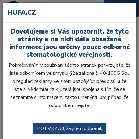
HUFA.CZ
Lžičky
Dovolujeme si Vás upozornit, že tyto
Úvod
Ordinace
Ruční nástroje
Ostatní nástroje
stránky a na nich dále obsažené
Lžičky
informace jsou určeny pouze odborné
stomatologické veřejnosti.
Pokračováním v používání těchto stránek potvrzujete, že
jste odborníkem ve smyslu §2a zákona č. 40/1995 Sb.,
o regulaci reklamy, ve znění pozdějších předpisů, a že
Laboratoř
jste si vědom(a) rizik, která jsou spojena s tím, že se
seznámíte s informacemi takto určenými pro případ, že
Ordinace
odborníkem nejste.
OTISKOVÁNÍ
POTVRZUJI, že jsem odborník
VÝPLNĚ