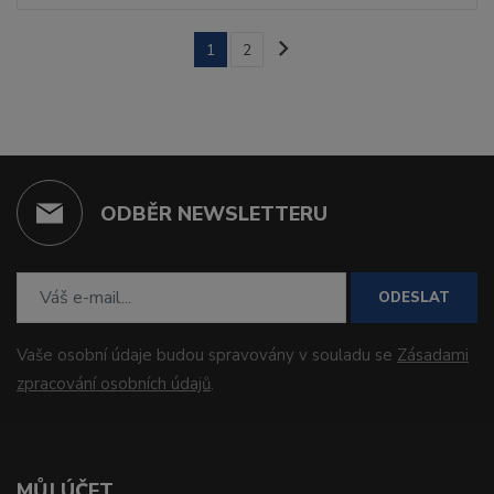
1
2
ODBĚR NEWSLETTERU
ODESLAT
Vaše osobní údaje budou spravovány v souladu se
Zásadami
zpracování osobních údajů
.
MŮJ ÚČET