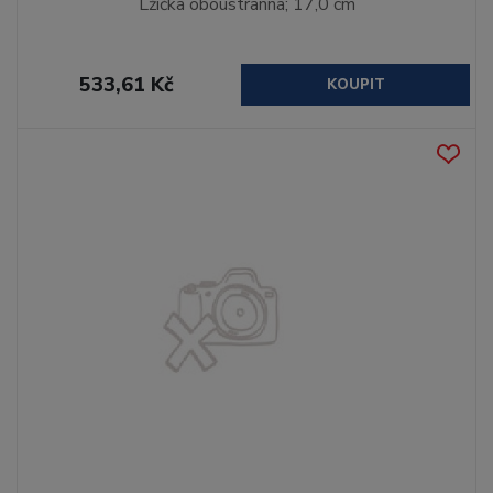
Lžička oboustranná; 17,0 cm
533,61 Kč
KOUPIT