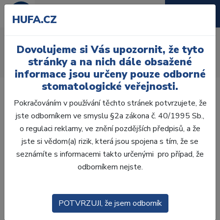
HUFA.CZ
K NiTi systémům
Dovolujeme si Vás upozornit, že tyto
Úvod
Ordinace
Endodoncie
Gutaperčové čepy
stránky a na nich dále obsažené
K NiTi systémům
informace jsou určeny pouze odborné
stomatologické veřejnosti.
Pokračováním v používání těchto stránek potvrzujete, že
jste odborníkem ve smyslu §2a zákona č. 40/1995 Sb.,
o regulaci reklamy, ve znění pozdějších předpisů, a že
Laboratoř
jste si vědom(a) rizik, která jsou spojena s tím, že se
seznámíte s informacemi takto určenými pro případ, že
Ordinace
odborníkem nejste.
OTISKOVÁNÍ
POTVRZUJI, že jsem odborník
VÝPLNĚ