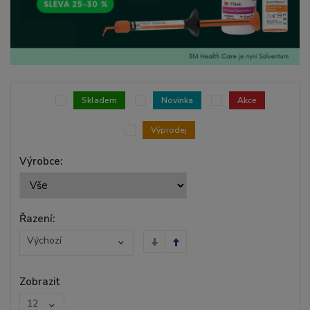
Skladem
Novinka
Akce
Výprodej
Výrobce:
Řazení:
Výchozí
Zobrazit
12