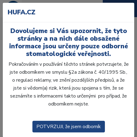
HUFA.CZ
Ostatní
Dovolujeme si Vás upozornit, že tyto
Úvod
Ordinace
Výplně
Ostatní
stránky a na nich dále obsažené
informace jsou určeny pouze odborné
stomatologické veřejnosti.
Pokračováním v používání těchto stránek potvrzujete, že
jste odborníkem ve smyslu §2a zákona č. 40/1995 Sb.,
Laboratoř
o regulaci reklamy, ve znění pozdějších předpisů, a že
jste si vědom(a) rizik, která jsou spojena s tím, že se
Ordinace
seznámíte s informacemi takto určenými pro případ, že
odborníkem nejste.
OTISKOVÁNÍ
VÝPLNĚ
POTVRZUJI, že jsem odborník