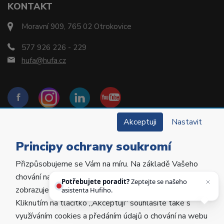
KONTAKT
Moravní 909, 765 02 Otrokovice
577 926 226 - 229
hufa@hufa.cz
Akceptuji
Nastavit
Principy ochrany soukromí
Přizpůsobujeme se Vám na míru. Na základě Vašeho
Copyright © 2022 Hu-Fa Dental a.s. Všechna práva
chování na webu personalizujeme jeho obsah a
vyhrazena.
Potřebujete poradit?
Zeptejte se našeho
zobrazujeme Vám relevantní nabídky a produkty.
asistenta Hufiho.
Kliknutím na tlačítko „Akceptuji“ souhlasíte také s
Vytvořila
Poctivá agentura
.
využíváním cookies a předáním údajů o chování na webu