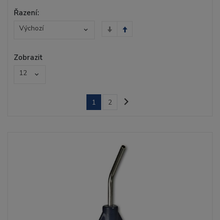
Řazení:
Výchozí
Zobrazit
12
1
2