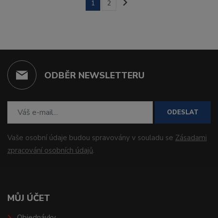
1
2
ODBĚR NEWSLETTERU
ODESLAT
Vaše osobní údaje budou spravovány v souladu se
Zásadami
zpracování osobních údajů
.
MŮJ ÚČET
Objednávky