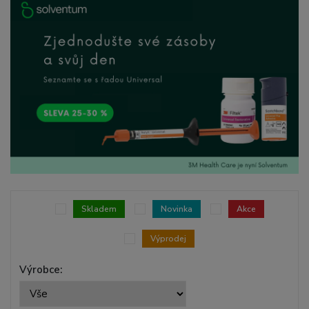
Skladem
Novinka
Akce
Výprodej
Výrobce: