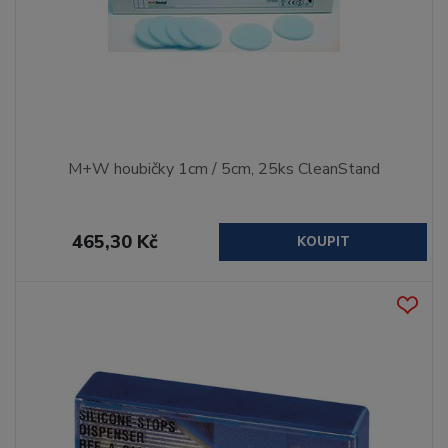
M+W houbičky 1cm / 5cm, 25ks CleanStand
465,30 Kč
KOUPIT