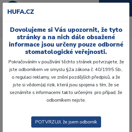
HUFA.CZ
Ostatní
Dovolujeme si Vás upozornit, že tyto
Úvod
Ordinace
Endodoncie
Ostatní
stránky a na nich dále obsažené
informace jsou určeny pouze odborné
stomatologické veřejnosti.
Pokračováním v používání těchto stránek potvrzujete, že
jste odborníkem ve smyslu §2a zákona č. 40/1995 Sb.,
Laboratoř
o regulaci reklamy, ve znění pozdějších předpisů, a že
jste si vědom(a) rizik, která jsou spojena s tím, že se
Ordinace
seznámíte s informacemi takto určenými pro případ, že
odborníkem nejste.
OTISKOVÁNÍ
VÝPLNĚ
POTVRZUJI, že jsem odborník