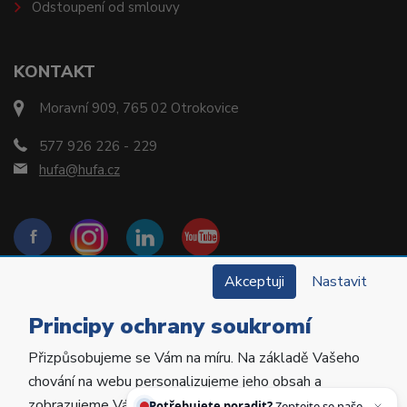
Odstoupení od smlouvy
KONTAKT
Moravní 909, 765 02 Otrokovice
577 926 226 - 229
hufa@hufa.cz
Akceptuji
Nastavit
Principy ochrany soukromí
Přizpůsobujeme se Vám na míru. Na základě Vašeho
Copyright © 2022 Hu-Fa Dental a.s. Všechna práva
chování na webu personalizujeme jeho obsah a
vyhrazena.
Potřebujete poradit?
Zeptejte se našeho
zobrazujeme Vám relevantní nabídky a produkty.
asistent