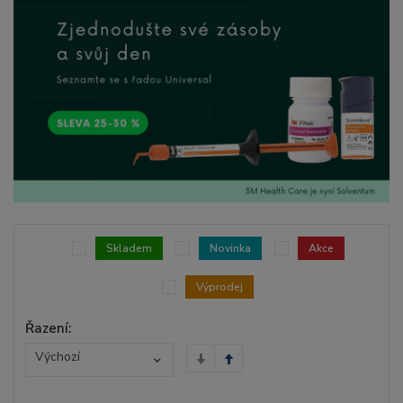
Skladem
Novinka
Akce
Výprodej
Řazení:
Výchozí