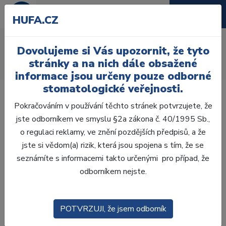
HUFA.CZ
Osvětlení
Dovolujeme si Vás upozornit, že tyto
Úvod
Ordinace
Přístroje
Vybavení ordinace
stránky a na nich dále obsažené
Osvětlení
informace jsou určeny pouze odborné
stomatologické veřejnosti.
Pokračováním v používání těchto stránek potvrzujete, že
jste odborníkem ve smyslu §2a zákona č. 40/1995 Sb.,
o regulaci reklamy, ve znění pozdějších předpisů, a že
Laboratoř
jste si vědom(a) rizik, která jsou spojena s tím, že se
seznámíte s informacemi takto určenými pro případ, že
Ordinace
odborníkem nejste.
OTISKOVÁNÍ
POTVRZUJI, že jsem odborník
VÝPLNĚ