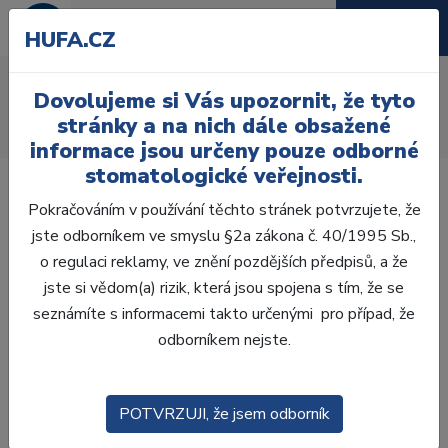
HUFA.CZ
Ultrazvukové nástroje
Dovolujeme si Vás upozornit, že tyto
Úvod
Ordinace
Endodoncie
Endo nástroje
stránky a na nich dále obsažené
Nástroje na kavitu
Ultrazvukové nástroje
informace jsou určeny pouze odborné
stomatologické veřejnosti.
Pokračováním v používání těchto stránek potvrzujete, že
jste odborníkem ve smyslu §2a zákona č. 40/1995 Sb.,
o regulaci reklamy, ve znění pozdějších předpisů, a že
Laboratoř
jste si vědom(a) rizik, která jsou spojena s tím, že se
seznámíte s informacemi takto určenými pro případ, že
Ordinace
odborníkem nejste.
OTISKOVÁNÍ
POTVRZUJI, že jsem odborník
VÝPLNĚ