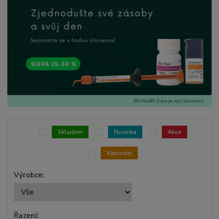
Skladem
Novinka
Akce
Výprodej
Výrobce:
Řazení: