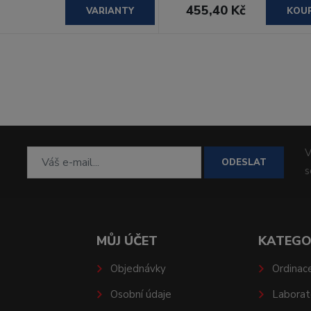
455,40 Kč
VARIANTY
KOU
V
ODESLAT
MŮJ ÚČET
KATEGO
Objednávky
Ordinac
Osobní údaje
Laborat