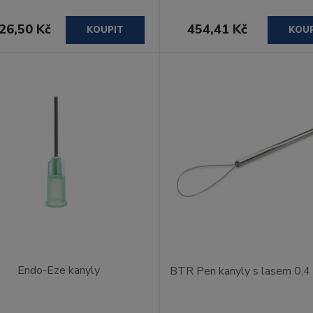
26,50 Kč
454,41 Kč
KOUPIT
KOU
Endo-Eze kanyly
BTR Pen kanyly s lasem 0,