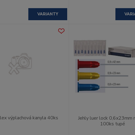
VARIANTY
VARI
iFlex výplachová kanyla 40ks
Jehly luer lock 0,6x23mm
100ks tupé