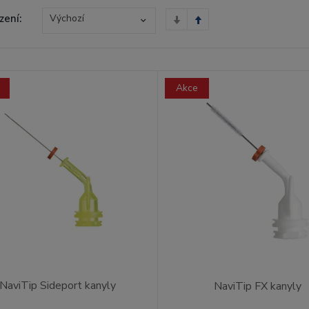
zení:
Výchozí
Akce
NaviTip Sideport kanyly
NaviTip FX kanyly