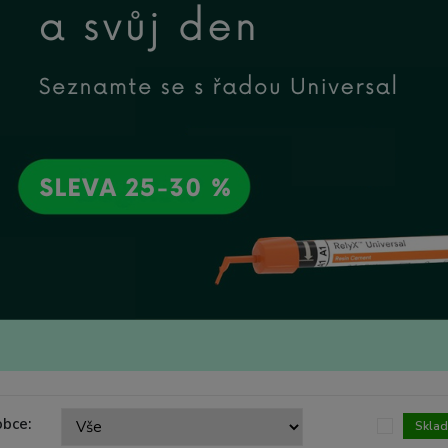
obce:
Skla