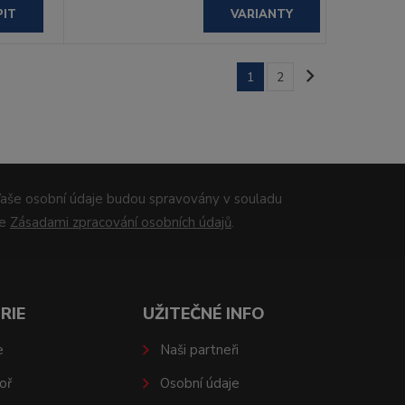
PIT
VARIANTY
1
2
aše osobní údaje budou spravovány v souladu
se
Zásadami zpracování osobních údajů
.
RIE
UŽITEČNÉ INFO
e
Naši partneři
oř
Osobní údaje