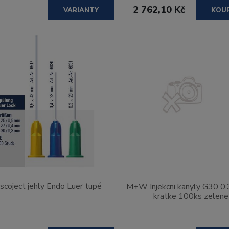
2 762,10 Kč
VARIANTY
KOU
scoject jehly Endo Luer tupé
M+W Injekcni kanyly G30 0,
kratke 100ks zelene