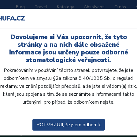
Blog
Travel
Katalogy
Absolventi
O nás
HUFA.CZ
ORATOŘ
AKČNÍ LETÁKY
VZDĚLÁVÁNÍ
Dovolujeme si Vás upozornit, že tyto
ly
stránky a na nich dále obsažené
informace jsou určeny pouze odborné
stomatologické veřejnosti.
Pokračováním v používání těchto stránek potvrzujete, že jste
odborníkem ve smyslu §2a zákona č. 40/1995 Sb., o regulaci
reklamy, ve znění pozdějších předpisů, a že jste si vědom(a) rizik,
která jsou spojena s tím, že se seznámíte s informacemi takto
určenými pro případ, že odborníkem nejste.
POTVRZUJI, že jsem odborník