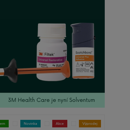
dem
Novinka
Akce
Výprodej