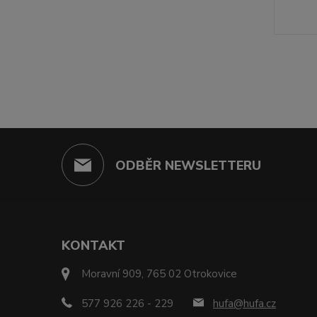
ODBĚR NEWSLETTERU
KONTAKT
Moravní 909, 765 02 Otrokovice
577 926 226 - 229
hufa@hufa.cz