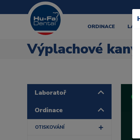
ORDINACE
LAB
Výplachové kany
Laboratoř
Ordinace
OTISKOVÁNÍ