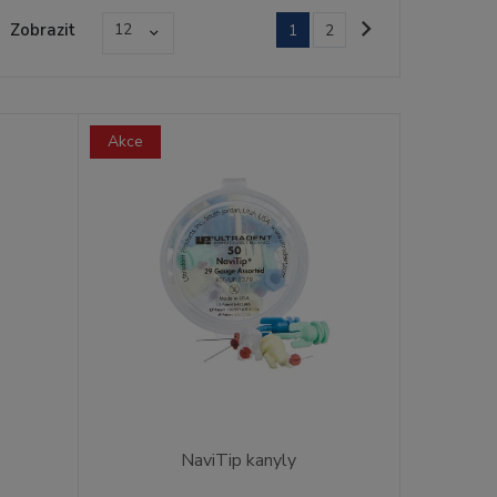
Zobrazit
12
1
2
Akce
NaviTip kanyly