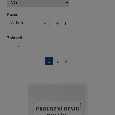
Řazení:
Výchozí
Zobrazit
12
1
2