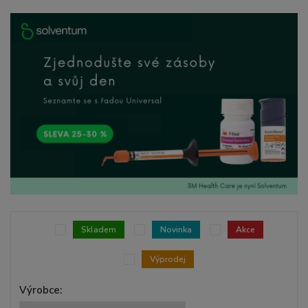
Skladem
Novinka
Akce
Výprodej
Výrobce: