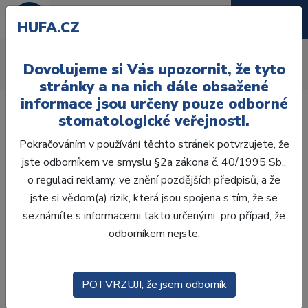
HUFA.CZ
Příslušenství
Dovolujeme si Vás upozornit, že tyto
Úvod
Ordinace
Rentgenologie
Příslušenství
stránky a na nich dále obsažené
informace jsou určeny pouze odborné
stomatologické veřejnosti.
Pokračováním v používání těchto stránek potvrzujete, že
jste odborníkem ve smyslu §2a zákona č. 40/1995 Sb.,
Laboratoř
o regulaci reklamy, ve znění pozdějších předpisů, a že
jste si vědom(a) rizik, která jsou spojena s tím, že se
Ordinace
seznámíte s informacemi takto určenými pro případ, že
odborníkem nejste.
OTISKOVÁNÍ
VÝPLNĚ
POTVRZUJI, že jsem odborník