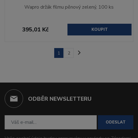
Wapro držák filmu pěnový zelený, 100 ks
395,01 Kč
KOUPIT
1
2
ODBĚR NEWSLETTERU
ODESLAT