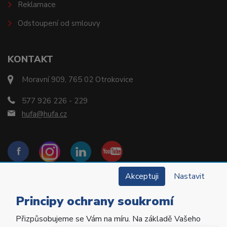
Reklamace
Odstoupení od smlouvy
KONTAKT
Moravní 909, 765 02 Otrokovice
577 926 226 - 229
hufa@hufa.cz
Akceptuji
Nastavit
Principy ochrany soukromí
Přizpůsobujeme se Vám na míru. Na základě Vašeho
Copyright © 2022 Hu-Fa Dental a.s. Všechna práva